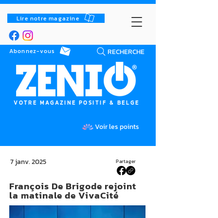
Lire notre magazine
RECHERCHE
Abonnez-vous
VOTRE MAGAZINE POSITIF & BELGE
Voir les points
7 janv. 2025
Partager
François De Brigode rejoint
la matinale de VivaCité