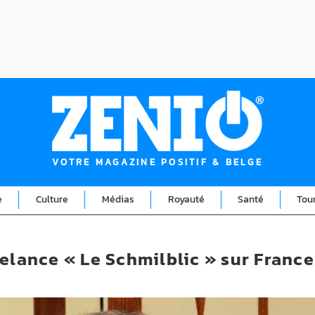
VOTRE MAGAZINE POSITIF & BELGE
e
Culture
Médias
Royauté
Santé
Tou
elance « Le Schmilblic » sur France