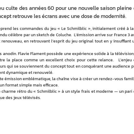
eu culte des années 60 pour une nouvelle saison pleine
cept retrouve les écrans avec une dose de modernité.
eprend les commandes du jeu « Le Schmilblic », initialement créé à la f
ndu célèbre par un sketch de Coluche.  L’émission arrive sur France 3 av
 renouveau, en retrouvant l’esprit du jeu original tout en y insufflant u
as anodin. Flavie Flament possède une expérience solide à la télévision, 
re la place comme un excellent choix pour cette relance.   L’enjeu e
eurs qui se souviennent du concept tout en conquérant une audience pl
ent dynamique et renouvelé.
te émission emblématique, la chaîne vise à créer un rendez-vous familia
un format simple mais efficace. 
le charme rétro du « Schmilblic » à un style frais et moderne — un pari q
que des jeux télévisés.