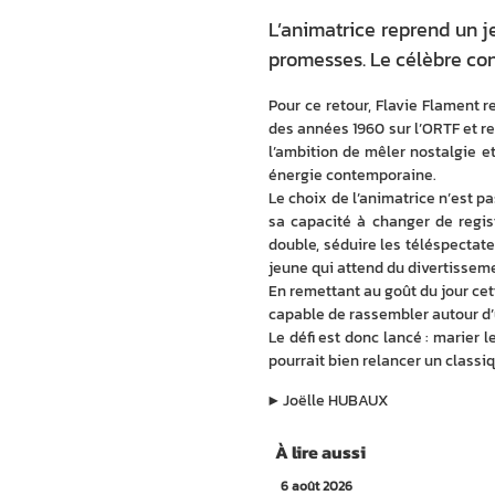
L’animatrice reprend un j
promesses. Le célèbre con
Pour ce retour, Flavie Flament r
des années 1960 sur l’ORTF et re
l’ambition de mêler nostalgie et
énergie contemporaine.
Le choix de l’animatrice n’est p
sa capacité à changer de regist
double, séduire les téléspectat
jeune qui attend du divertissem
En remettant au goût du jour cet
capable de rassembler autour d’
Le défi est donc lancé : marier 
pourrait bien relancer un classi
▶︎
Joëlle HUBAUX
À lire aussi
6 août 2026