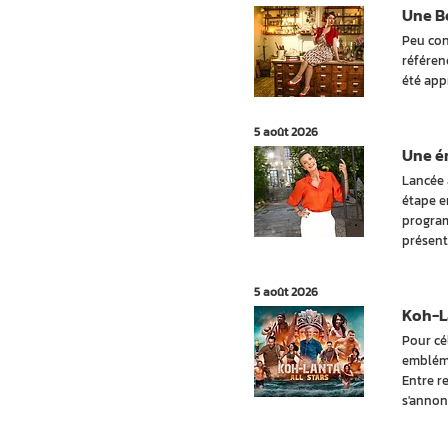
Une Be
Peu con
référen
été app
5 août 2026
Une ém
Lancée 
étape e
program
présent
5 août 2026
Koh-La
Pour cé
embléma
Entre r
s'annon