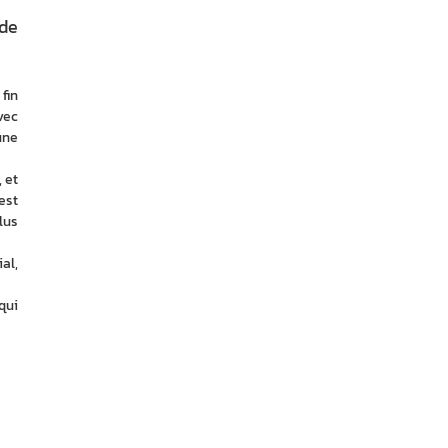
 de
in 
ec 
ne 
et 
st 
us 
l, 
ui 