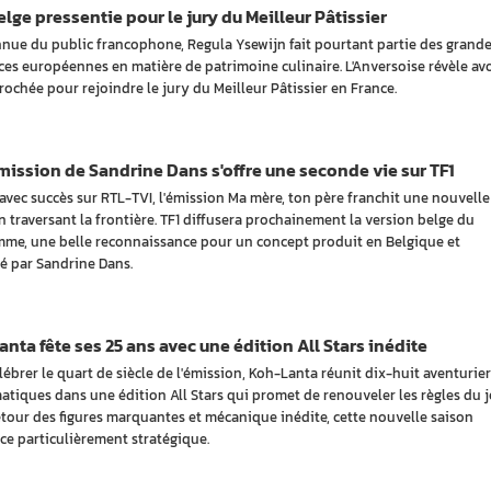
lge pressentie pour le jury du Meilleur Pâtissier
nue du public francophone, Regula Ysewijn fait pourtant partie des grand
ces européennes en matière de patrimoine culinaire. L'Anversoise révèle avo
rochée pour rejoindre le jury du Meilleur Pâtissier en France.
ission de Sandrine Dans s'offre une seconde vie sur TF1
avec succès sur RTL-TVI, l'émission Ma mère, ton père franchit une nouvelle
n traversant la frontière. TF1 diffusera prochainement la version belge du
me, une belle reconnaissance pour un concept produit en Belgique et
é par Sandrine Dans.
nta fête ses 25 ans avec une édition All Stars inédite
lébrer le quart de siècle de l'émission, Koh-Lanta réunit dix-huit aventurier
tiques dans une édition All Stars qui promet de renouveler les règles du j
etour des figures marquantes et mécanique inédite, cette nouvelle saison
ce particulièrement stratégique.