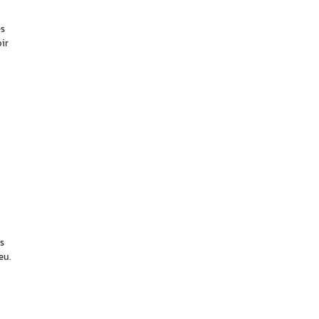
es
ir
s
eu.