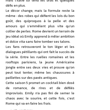
mais l’Italie lui tend les bras et quelques 
défis en plus.
Le décor change, mais la formule reste la 
même : des robes qui défient les lois du bon 
goût, des quiproquos à la pelle et des 
amours qui s’emmêlent plus vite qu’un 
collier de perles. Rome devient un terrain de 
jeu idéal où Emily apprend à mêler ambition 
et dolce vita sans faire tomber ses talons.
Les fans retrouveront le ton léger et les 
dialogues pétillants qui ont fait le succès de 
la série. Entre les ruelles romaines et les 
rooftops parisiens, la jeune Américaine 
jongle entre ses deux vies et prouve qu’on 
peut tout tenter, même les chaussures à 
paillettes sur des pavés antiques.
Cette saison 5 promet un cocktail bien dosé 
de romance, de rires et de défilés 
improvisés. Emily n’a pas fini de semer le 
chaos avec le sourire, et cette fois, c’est 
Rome qui va en faire les frais.