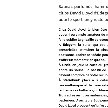
Saunas parfumés, hammams
clubs David Lloyd d’Edege
pour le sport, on y reste p
Chez David Lloyd, le bien-être
aguerri ou simple amateur de mo
faire oublier la grisaille et retro
À 
Edegem
, la suite spa est 
sensorielles stimulent la cir
apaisante. L’adresse idéale po
s’offrir un moment rien qu’à soi.
À 
Uccle
, on joue la carte du gr
abrite un sauna, un bassin de p
devient complice de votre récupé
À 
Sterrebeek
, place à la déte
l’aromathérapie et la zone rel
recharge ses batteries, on libère 
Trois adresses, trois ambiances,
l’extérieur. Avec leurs équipem
David Lloyd prouvent qu’il n’est