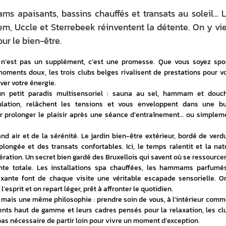
 apaisants, bassins chauffés et transats au soleil… 
m, Uccle et Sterrebeek réinventent la détente. On y vi
our le bien-être.
 n’est pas un supplément, c’est une promesse. Que vous soyez sport
ments doux, les trois clubs belges rivalisent de prestations pour vo
uver votre énergie.
un petit paradis multisensoriel : sauna au sel, hammam et douch
culation, relâchent les tensions et vous enveloppent dans une bul
ur prolonger le plaisir après une séance d’entraînement… ou simpleme
and air et de la sérénité. Le jardin bien-être extérieur, bordé de verdur
longée et des transats confortables. Ici, le temps ralentit et la natu
ration. Un secret bien gardé des Bruxellois qui savent où se ressourcer
nte totale. Les installations spa chauffées, les hammams parfumés
axante font de chaque visite une véritable escapade sensorielle. On
l’esprit et on repart léger, prêt à affronter le quotidien.
 mais une même philosophie : prendre soin de vous, à l’intérieur comme
ents haut de gamme et leurs cadres pensés pour la relaxation, les clu
 pas nécessaire de partir loin pour vivre un moment d’exception.