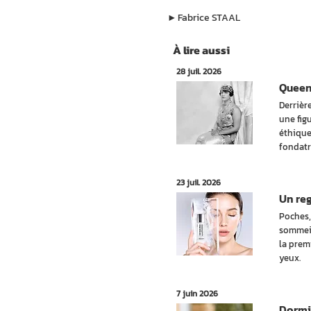
▶︎
Fabrice STAAL
À lire aussi
28 juil. 2026
Queen 
Derrièr
une fig
éthique
fondatr
23 juil. 2026
Un reg
Poches,
sommeil
la prem
yeux.
7 juin 2026
Dormir