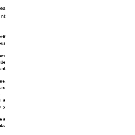
Les
ent
if 
us 
es 
le 
nt 
e, 
re 
.
 à 
 y 
 à 
bs 