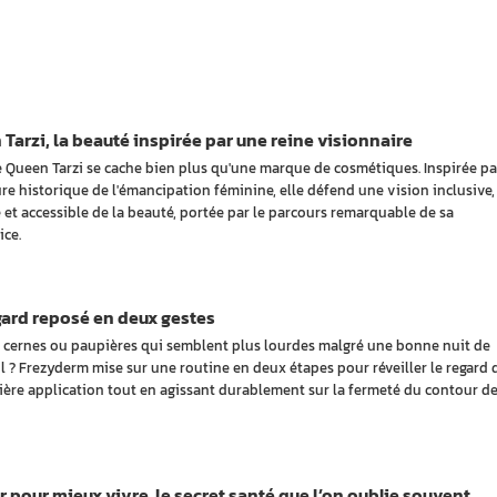
Tarzi, la beauté inspirée par une reine visionnaire
e Queen Tarzi se cache bien plus qu'une marque de cosmétiques. Inspirée pa
ure historique de l'émancipation féminine, elle défend une vision inclusive,
 et accessible de la beauté, portée par le parcours remarquable de sa
ice.
ard reposé en deux gestes
 cernes ou paupières qui semblent plus lourdes malgré une bonne nuit de
 ? Frezyderm mise sur une routine en deux étapes pour réveiller le regard 
ière application tout en agissant durablement sur la fermeté du contour d
 pour mieux vivre, le secret santé que l’on oublie souvent