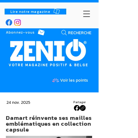
Lire notre magazine
RECHERCHE
Abonnez-vous
VOTRE MAGAZINE POSITIF & BELGE
Voir les points
24 nov. 2025
Partager
Damart réinvente ses mailles
emblématiques en collection
capsule