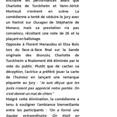
enchaîné les performances avant que 
Charlotte de Turckheim et Yann-Alrick 
Mortreuil n’entrent en scène. La 
comédienne a tenté de séduire le jury avec 
un foxtrot sur 
Ouragan
 de Stéphanie de 
Monaco, mais sa prestation n’a pas 
convaincu, récoltant une note de 26 et la 
plaçant en ballotage.
Opposée à Florent Manaudou et Elsa Bois 
lors du face-à-face final sur la bande 
originale des 
Bronzés
, Charlotte de 
Turckheim a finalement été éliminée par le 
vote du public. Plutôt que de cacher sa 
déception, l’actrice a préféré jouer la carte 
de l’humour en lançant une remarque 
piquante au jury : 
"Je suis déçue que les 
jurés n'aient pas apprécié notre portée. On 
s'est donné un mal de chien."
Malgré cette élimination, la comédienne a 
tenu à souligner l’ambiance bienveillante 
entre les participants : 
"On a formé une 
équipe extraordinaire. On était en 