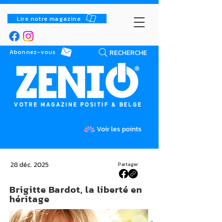
Lire notre magazine
RECHERCHE
Abonnez-vous
VOTRE MAGAZINE POSITIF & BELGE
Voir les points
28 déc. 2025
Partager
Brigitte Bardot, la liberté en
héritage