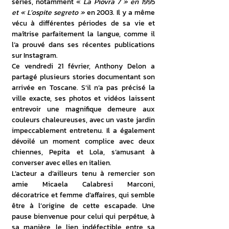
séries, notamment « 
La Piovra 7 » en 1995 
et « L’ospite segreto »
 en 2003. Il y a même 
vécu à différentes périodes de sa vie et 
maîtrise parfaitement la langue, comme il 
l’a prouvé dans ses récentes publications 
sur Instagram.
Ce vendredi 21 février, Anthony Delon a 
partagé plusieurs stories documentant son 
arrivée en Toscane. S’il n’a pas précisé la 
ville exacte, ses photos et vidéos laissent 
entrevoir une magnifique demeure aux 
couleurs chaleureuses, avec un vaste jardin 
impeccablement entretenu. Il a également 
dévoilé un moment complice avec deux 
chiennes, Pepita et Lola, s’amusant à 
converser avec elles en italien.
L’acteur a d’ailleurs tenu à remercier son 
amie Micaela Calabresi Marconi, 
décoratrice et femme d’affaires, qui semble 
être à l’origine de cette escapade. Une 
pause bienvenue pour celui qui perpétue, à 
sa manière, le lien indéfectible entre sa 