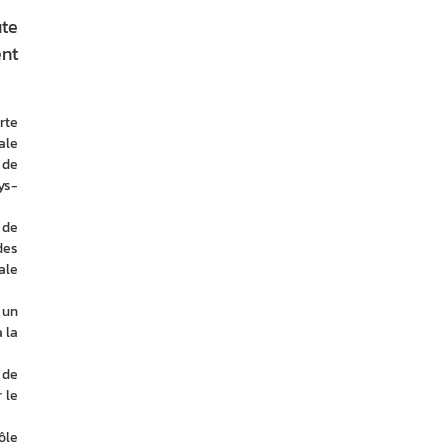
ute
ent
te 
le 
de 
ys-
de 
es 
le 
un 
la 
de 
le 
le 