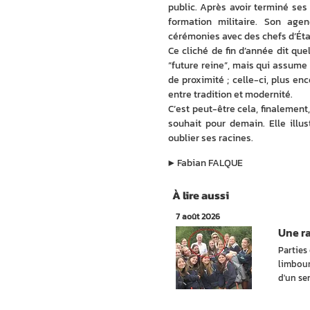
public. Après avoir terminé ses 
formation militaire. Son age
cérémonies avec des chefs d’État 
Ce cliché de fin d’année dit que
“future reine”, mais qui assume 
de proximité ; celle-ci, plus e
entre tradition et modernité.
C’est peut-être cela, finalement
souhait pour demain. Elle illu
oublier ses racines. 
▶︎
Fabian FALQUE
À lire aussi
7 août 2026
Une r
Parties
limbour
d'un sen