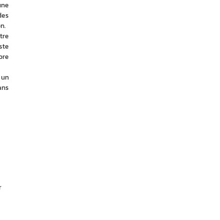
ne 
es 
n. 
re 
te 
re 
un 
ns 
r