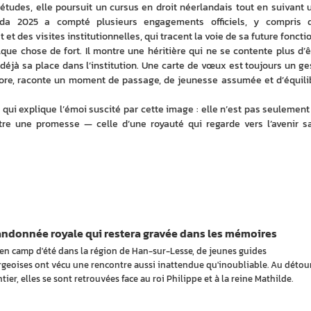
études, elle poursuit un cursus en droit néerlandais tout en suivant u
nda 2025 a compté plusieurs engagements officiels, y compris d
et des visites institutionnelles, qui tracent la voie de sa future fonctio
lque chose de fort. Il montre une héritière qui ne se contente plus d’êt
déjà sa place dans l’institution. Une carte de vœux est toujours un ges
ncore, raconte un moment de passage, de jeunesse assumée et d’équilib
, qui explique l’émoi suscité par cette image : elle n’est pas seulement 
stre une promesse — celle d’une royauté qui regarde vers l’avenir sa
andonnée royale qui restera gravée dans les mémoires
 en camp d'été dans la région de Han-sur-Lesse, de jeunes guides
geoises ont vécu une rencontre aussi inattendue qu'inoubliable. Au détou
tier, elles se sont retrouvées face au roi Philippe et à la reine Mathilde.