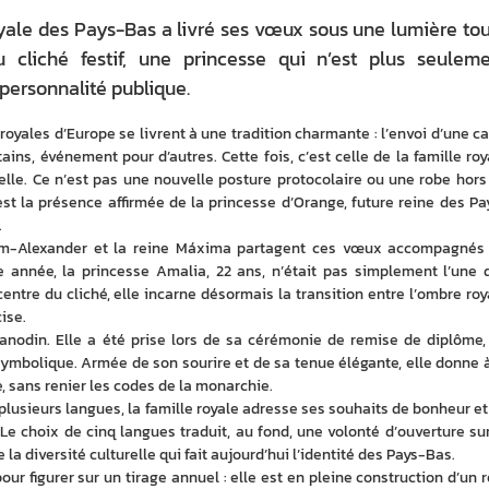
oyale des Pays-Bas a livré ses vœux sous une lumière to
u cliché festif, une princesse qui n’est plus seulem
 personnalité publique.
royales d’Europe se livrent à une tradition charmante : l’envoi d’une car
ins, événement pour d’autres. Cette fois, c’est celle de la famille roya
’elle. Ce n’est pas une nouvelle posture protocolaire ou une robe hors 
C’est la présence affirmée de la princesse d’Orange, future reine des Pa
 
llem-Alexander et la reine Máxima partagent ces vœux accompagnés 
tte année, la princesse Amalia, 22 ans, n’était pas simplement l’une d
centre du cliché, elle incarne désormais la transition entre l’ombre roya
ise. 
anodin. Elle a été prise lors de sa cérémonie de remise de diplôme, 
ymbolique. Armée de son sourire et de sa tenue élégante, elle donne à 
 sans renier les codes de la monarchie. 
usieurs langues, la famille royale adresse ses souhaits de bonheur et 
 Le choix de cinq langues traduit, au fond, une volonté d’ouverture sur 
 diversité culturelle qui fait aujourd’hui l’identité des Pays-Bas. 
ur figurer sur un tirage annuel : elle est en pleine construction d’un rô