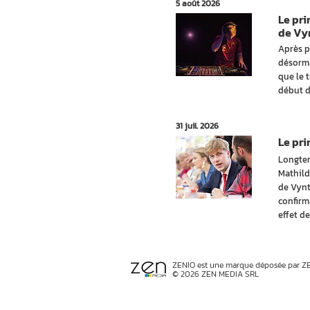
5 août 2026
Le pr
de Vy
Après p
désorma
que le 
début d
31 juil. 2026
Le pr
Longtem
Mathild
de Vynt
confirm
effet de
ZENIO est une marque déposée par Z
© 2026 ZEN MEDIA SRL