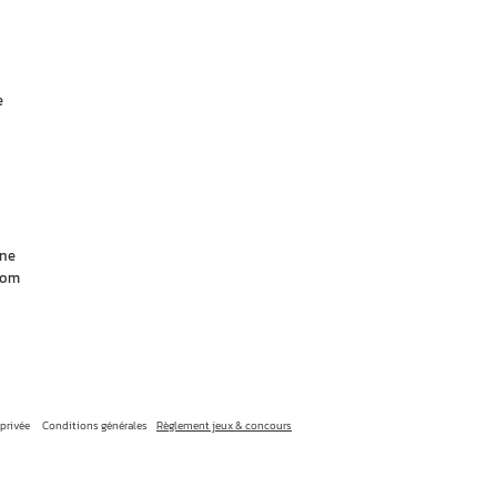
e
ine
nom
 privée
Conditions générales
Règlement jeux & concours