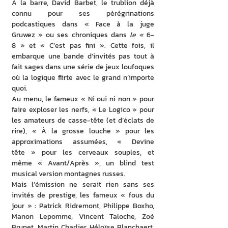
À la barre, David Barbet, le trublion déjà 
connu pour ses pérégrinations 
podcastiques dans « Face à la juge 
Gruwez » ou ses chroniques dans 
le « 
6-
8 » et « C’est pas fini ». Cette fois, il 
embarque une bande d’invités pas tout à 
fait sages dans une série de jeux loufoques 
où la logique flirte avec le grand n’importe 
quoi.
Au menu, le fameux « Ni oui ni non » pour 
faire exploser les nerfs, « Le Logico » pour 
les amateurs de casse-tête (et d’éclats de 
rire), « À la grosse louche » pour les 
approximations assumées, « Devine 
tête » pour les cerveaux souples, et 
même « Avant/Après », un blind test 
musical version montagnes russes.
Mais l’émission ne serait rien sans ses 
invités de prestige, les fameux « fous du 
jour » : Patrick Ridremont, Philippe Boxho, 
Manon Lepomme, Vincent Taloche, Zoé 
Brunet, Martin Charlier, Héloïse Blanchaert, 