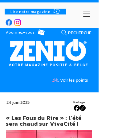
Lire notre magazine
RECHERCHE
Abonnez-vous
VOTRE MAGAZINE POSITIF & BELGE
Voir les points
24 juin 2025
Partager
« Les Fous du Rire » : l’été
sera chaud sur VivaCité !