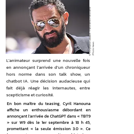
©
C
h
r
y
sl
e
n
C
aill
a
u
d
/
P
a
n
o
r
a
mi
c
/
P
a
n
o
r
a
mi
c
/
P
h
o
t
o
N
e
w
e
s
L’animateur surprend une nouvelle fois
en annonçant l’arrivée d’un chroniqueur
hors norme dans son talk show, un
chatbot IA. Une décision audacieuse qui
fait déjà réagir les internautes, entre
scepticisme et curiosité.
En bon maître du teasing, Cyril Hanouna 
affiche un enthousiasme débordant en 
annonçant l’arrivée de ChatGPT dans « TBT9 
» sur W9 dès le 1er septembre à 18 h 45, 
promettant « la seule émission 3.0 ». Ce 