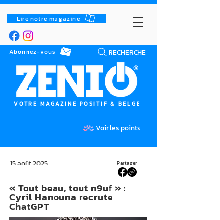
Lire notre magazine
RECHERCHE
Abonnez-vous
VOTRE MAGAZINE POSITIF & BELGE
Voir les points
15 août 2025
Partager
« Tout beau, tout n9uf » :
Cyril Hanouna recrute
ChatGPT