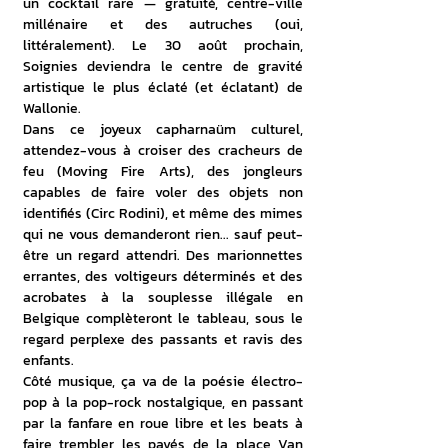
un cocktail rare — gratuité, centre-ville 
millénaire et des autruches (oui, 
littéralement). Le 30 août prochain, 
Soignies deviendra le centre de gravité 
artistique le plus éclaté (et éclatant) de 
Wallonie.
Dans ce joyeux capharnaüm culturel, 
attendez-vous à croiser des cracheurs de 
feu (Moving Fire Arts), des jongleurs 
capables de faire voler des objets non 
identifiés (Circ Rodini), et même des mimes 
qui ne vous demanderont rien... sauf peut-
être un regard attendri. Des marionnettes 
errantes, des voltigeurs déterminés et des 
acrobates à la souplesse illégale en 
Belgique complèteront le tableau, sous le 
regard perplexe des passants et ravis des 
enfants.
Côté musique, ça va de la poésie électro-
pop à la pop-rock nostalgique, en passant 
par la fanfare en roue libre et les beats à 
faire trembler les pavés de la place Van 