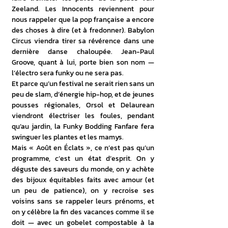
Zeeland. Les Innocents reviennent pour 
nous rappeler que la pop française a encore 
des choses à dire (et à fredonner). Babylon 
Circus viendra tirer sa révérence dans une 
dernière danse chaloupée. Jean-Paul 
Groove, quant à lui, porte bien son nom — 
l’électro sera funky ou ne sera pas.
Et parce qu’un festival ne serait rien sans un 
peu de slam, d’énergie hip-hop, et de jeunes 
pousses régionales, Orsol et Delaurean 
viendront électriser les foules, pendant 
qu’au jardin, la Funky Bodding Fanfare fera 
swinguer les plantes et les mamys.
Mais « Août en Éclats », ce n’est pas qu’un 
programme, c’est un état d’esprit. On y 
déguste des saveurs du monde, on y achète 
des bijoux équitables faits avec amour (et 
un peu de patience), on y recroise ses 
voisins sans se rappeler leurs prénoms, et 
on y célèbre la fin des vacances comme il se 
doit — avec un gobelet compostable à la 