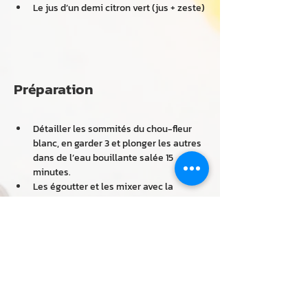
Le jus d’un demi citron vert (jus + zeste)
Préparation
Détailler les sommités du chou-fleur 
blanc, en garder 3 et plonger les autres 
dans de l’eau bouillante salée 15 
minutes.
Les égoutter et les mixer avec la 
crème. Ajouter un peu de poivre noir et 
rectifier en sel si besoin.
Tailler 2 bouquets de chou-fleur blanc 
et mauve à la mandoline.
Les faire tremper dans un bol avec le 
vinaigre de riz.
Dans un bol, mélanger l’huile d’olive et 
la mélasse de grenade, le jus de citron 