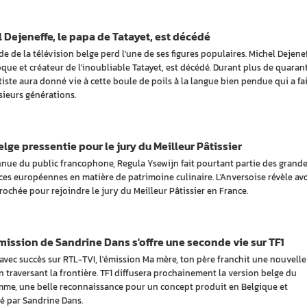
 Dejeneffe, le papa de Tatayet, est décédé
e de la télévision belge perd l'une de ses figures populaires. Michel Dejenef
oque et créateur de l'inoubliable Tatayet, est décédé. Durant plus de quaran
rtiste aura donné vie à cette boule de poils à la langue bien pendue qui a fai
usieurs générations.
lge pressentie pour le jury du Meilleur Pâtissier
nue du public francophone, Regula Ysewijn fait pourtant partie des grand
ces européennes en matière de patrimoine culinaire. L'Anversoise révèle avo
rochée pour rejoindre le jury du Meilleur Pâtissier en France.
ission de Sandrine Dans s'offre une seconde vie sur TF1
avec succès sur RTL-TVI, l'émission Ma mère, ton père franchit une nouvelle
n traversant la frontière. TF1 diffusera prochainement la version belge du
me, une belle reconnaissance pour un concept produit en Belgique et
é par Sandrine Dans.