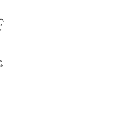
fe,
te
t
es
ir