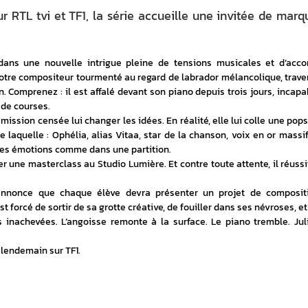
ur RTL tvi et TF1, la série accueille une invitée de marq
dans une nouvelle intrigue pleine de tensions musicales et d’accor
notre compositeur tourmenté au regard de labrador mélancolique, traver
. Comprenez : il est affalé devant son piano depuis trois jours, incapab
 de courses.
 mission censée lui changer les idées. En réalité, elle lui colle une pops
e laquelle : Ophélia, alias Vitaa, star de la chanson, voix en or massif 
 les émotions comme dans une partition.
r une masterclass au Studio Lumière. Et contre toute attente, il réussit. 
annonce que chaque élève devra présenter un projet de compositi
t forcé de sortir de sa grotte créative, de fouiller dans ses névroses, et
 inachevées. L’angoisse remonte à la surface. Le piano tremble. Juli
e lendemain sur TF1.