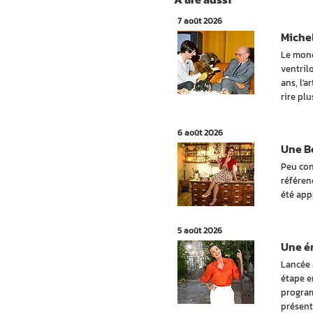
7 août 2026
Michel
Le mond
ventril
ans, l'a
rire pl
6 août 2026
Une Be
Peu con
référen
été app
5 août 2026
Une ém
Lancée 
étape e
program
présent