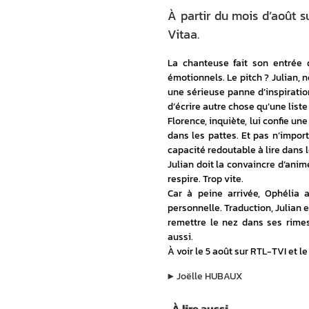
À partir du mois d’août s
Vitaa.
La chanteuse fait son entrée 
émotionnels. Le pitch ? Julian, 
une sérieuse panne d’inspiration
d’écrire autre chose qu’une liste
Florence, inquiète, lui confie une
dans les pattes. Et pas n’import
capacité redoutable à lire dans
Julian doit la convaincre d’anime
respire. Trop vite.
Car à peine arrivée, Ophélia 
personnelle. Traduction, Julian es
remettre le nez dans ses rimes
aussi.
À voir le 5 août sur RTL-TVI et l
▶︎
Joëlle HUBAUX
À lire aussi