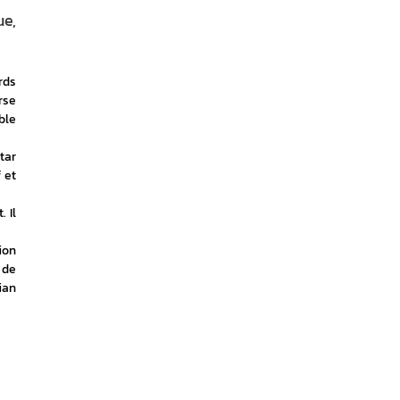
ue,
ds 
se 
le 
tar 
et 
Il 
on 
 de 
an 