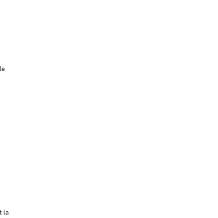
le
 la