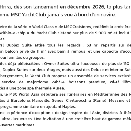
ffrira, dès son lancement en décembre 2026, la plus la
amme MSC Yacht Club jamais vue à bord d’un navire.
re de la série « World Class » de MSC Croisières, redéfinit la croisière 
within-a-ship » du Yacht Club s’étend sur plus de 9 900 m² et inclut 1
es. 
al Duplex Suite attire tous les regards : 53 m² répartis sur de
 balcon privé de 11 m² avec bain à remous, et une capacité d’accue
our familles ou groupes. 
uites déjà plébiscitées : Owner Suites ultra-luxueuses de plus de 150 m
 Duplex Suites sur deux étages, mais aussi des Deluxe et Interior Suit
ébergements, le Yacht Club propose un ensemble de services exclusifs
 service de majordome 24h/24, boissons premium, Wi-Fi illimit
cès à une zone spa thermale Aurea. 
n, le MSC World Asia débutera ses itinéraires en Méditerranée dès le
s à Barcelone, Marseille, Gênes, Civitavecchia (Rome), Messine et 
n programme similaire en ajoutant Naples. 
 expérience d’exception : design inspiré de l’Asie, districts à thèm
s ultra-luxueuses. Une invitation à une croisière haut de gamme mêla
ouvertes maritimes.