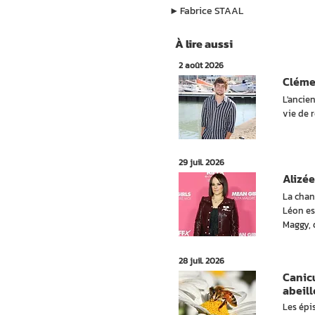
▶︎
Fabrice STAAL
À lire aussi
2 août 2026
Cléme
L'ancie
vie de r
29 juil. 2026
Alizée
La chan
Léon es
Maggy, 
28 juil. 2026
Canicu
abeill
Les épi