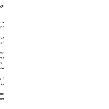
rge
de 
44 
ux 
il 
², 
es 
 : 
é, 
 4 
La 
e, 
nt 