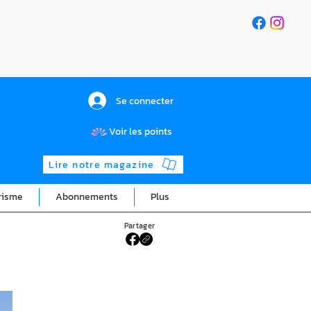
Se connecter
Voir les points
Lire notre magazine
risme
Abonnements
Plus
Partager
e