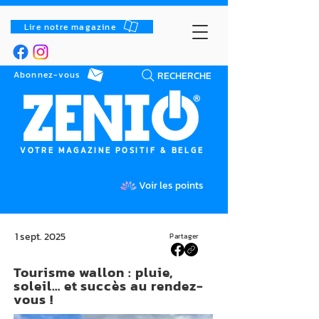
Lire notre magazine
RECHERCHE
Abonnez-vous
VOTRE MAGAZINE POSITIF & BELGE
Voir les points
1 sept. 2025
Partager
Tourisme wallon : pluie,
soleil… et succès au rendez-
vous !