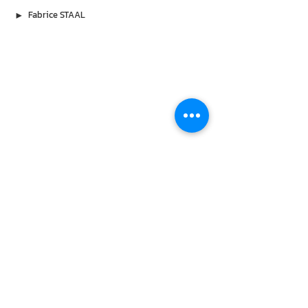
▶︎
Fabrice STAAL
À lire aussi
2 août 2026
Clément Rémiens retrouve Denitsa
Ikonomova loin des plateaux
L'ancien héros de Demain nous appartient et
Ici tout commence poursuit sa nouvelle vie de
restaurateur, mais n'oublie pas les amitiés