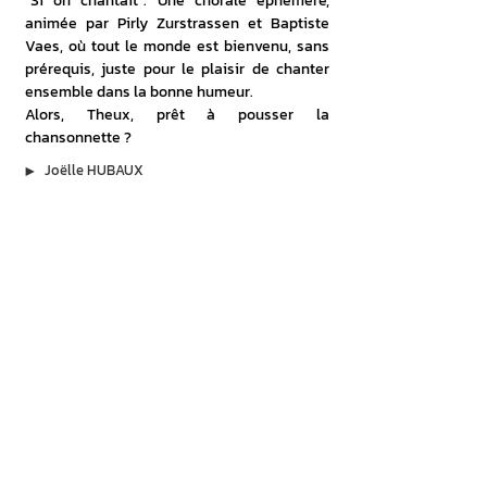
"Si on chantait". Une chorale éphémère, 
animée par Pirly Zurstrassen et Baptiste 
Vaes, où tout le monde est bienvenu, sans 
prérequis, juste pour le plaisir de chanter 
ensemble dans la bonne humeur.
Alors, Theux, prêt à pousser la 
chansonnette ?
▶︎
Joëlle HUBAUX