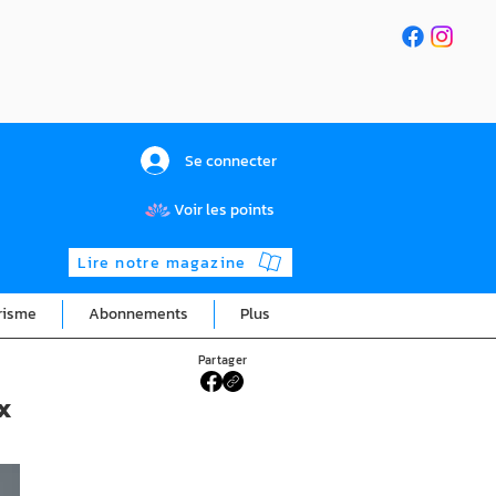
Se connecter
Voir les points
Lire notre magazine
risme
Abonnements
Plus
Partager
x