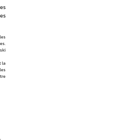
des
les
es 
s. 
ki 
 la 
es 
re 
r