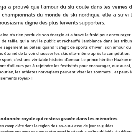
nja a prouvé que l’amour du ski coule dans les veines 
 championnats du monde de ski nordique, elle a suivi 
ousiasme digne des plus fervents supporters.
aine n’a rien perdu de son énergie et a bravé le froid pour encourager l
de taille, qui a ravi le public et réchauffé l’ambiance dans les tribune
r sagement au palais quand il s’agit de sports d’hiver : son amour du s
pas étonné de la voir chausser les skis elle-même après la compétition.
e sport, c’est une véritable histoire d’amour. Le prince héritier Haakon et
t d’ailleurs pas à rejoindre les festivités pour encourager, eux aussi, l
soutien, les athlètes norvégiens peuvent viser les sommets… et peut-êt
issements royaux !
andonnée royale qui restera gravée dans les mémoires
 en camp d'été dans la région de Han-sur-Lesse, de jeunes guides
geoises ont vécu une rencontre aussi inattendue qu'inoubliable. Au détou