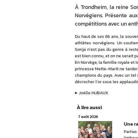
À Trondheim, la reine So
Norvégiens. Présente aux
compétitions avec un enth
Du haut de ses 86 ans, la souver
athlètes norvégiens. Un soutien 
Sonja n’est pas du genre à reste
est bien connu, et on ne serait 
En Norvège, la famille royale et l
princesse Mette-Marit ne tarderon
champions du pays. Avec un tel 
décrocher l’or sous les applaud
▶︎
Joëlle HUBAUX
À lire aussi
7 août 2026
Une r
Parties
limbour