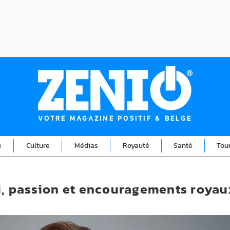
VOTRE MAGAZINE POSITIF & BELGE
e
Culture
Médias
Royauté
Santé
Tou
ki, passion et encouragements royau