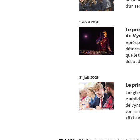
d'un sen
5 août 2026
Le pr
de Vy
Après p
désorma
que le 
début d
31 juil. 2026
Le pr
Longtem
Mathild
de Vynt
confirm
effet de