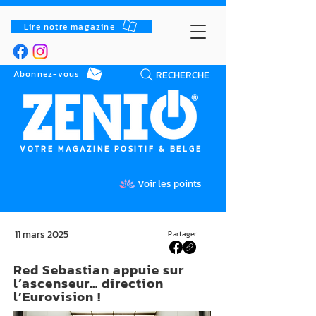
Lire notre magazine
RECHERCHE
Abonnez-vous
VOTRE MAGAZINE POSITIF & BELGE
Voir les points
11 mars 2025
Partager
Red Sebastian appuie sur
l’ascenseur… direction
l’Eurovision !