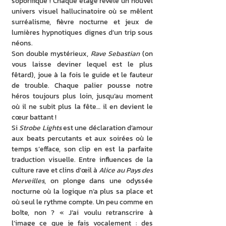
soporifique ! Chaque étage révèle un nouvel 
univers visuel hallucinatoire où se mêlent 
surréalisme, fièvre nocturne et jeux de 
lumières hypnotiques dignes d’un trip sous 
néons.
Son double mystérieux, 
Rave Sebastian
 (on 
vous laisse deviner lequel est le plus 
fêtard), joue à la fois le guide et le fauteur 
de trouble. Chaque palier pousse notre 
héros toujours plus loin, jusqu’au moment 
où il ne subit plus la fête… il en devient le 
cœur battant !
Si 
Strobe Lights
 est une déclaration d’amour 
aux beats percutants et aux soirées où le 
temps s’efface, son clip en est la parfaite 
traduction visuelle. Entre influences de la 
culture rave et clins d’œil à 
Alice au Pays des 
Merveilles
, on plonge dans une odyssée 
nocturne où la logique n’a plus sa place et 
où seul le rythme compte. Un peu comme en 
boîte, non ? « J’ai voulu retranscrire à 
l’image ce que je fais vocalement : des 