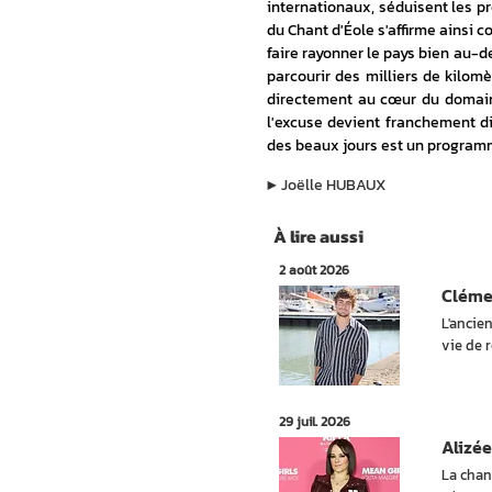
internationaux, séduisent les pr
du Chant d'Éole s'affirme ainsi 
faire rayonner le pays bien au-de
parcourir des milliers de kilomè
directement au cœur du domaine
l'excuse devient franchement dif
des beaux jours est un programm
▶︎
Joëlle HUBAUX
À lire aussi
2 août 2026
Cléme
L'ancie
vie de r
29 juil. 2026
Alizée
La chan