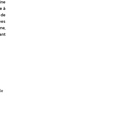
ne 
 à 
de 
es 
e, 
nt 
le