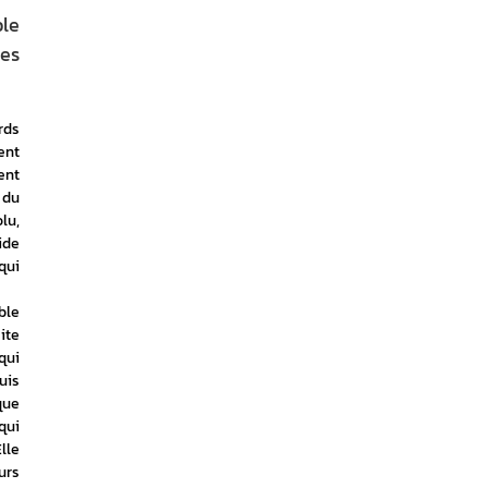
ble
ses
ds 
nt 
nt 
du 
u, 
de 
ui 
le 
te 
ui 
is 
ue 
ui 
le 
rs 