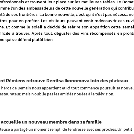
ofessionnels et trouvent leur place sur les meilleures tables. Le Domai
comme l'un des ambassadeurs de cette nouvelle génération qui contribue
là de ses frontières. La bonne nouvelle, c'est qu'il n'est pas nécessaire 
tres pour en profiter. Les visiteurs peuvent venir redécouvrir ces cuvé
. Et comme le soleil a décidé de refaire son apparition cette semain
ficile à trouver. Après tout, déguster des vins récompensés en profita
e qui se défend plutôt bien.
nt Rémiens retrouve Denitsa Ikonomova loin des plateaux
n héros de Demain nous appartient et Ici tout commence poursuit sa nouvel
estaurateur, mais n'oublie pas les amitiés nouées à la télévision.
 accueille un nouveau membre dans sa famille
teuse a partagé un moment rempli de tendresse avec ses proches. Un petit