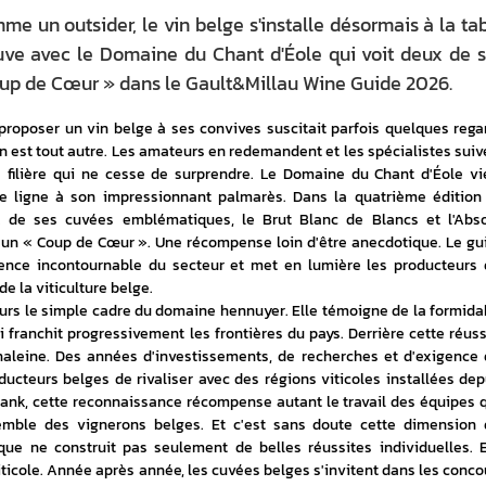
 un outsider, le vin belge s'installe désormais à la ta
uve avec le Domaine du Chant d'Éole qui voit deux de 
up de Cœur » dans le Gault&Millau Wine Guide 2026.
proposer un vin belge à ses convives suscitait parfois quelques regar
ion est tout autre. Les amateurs en redemandent et les spécialistes suive
e filière qui ne cesse de surprendre. Le Domaine du Chant d'Éole vie
lle ligne à son impressionnant palmarès. Dans la quatrième édition 
 de ses cuvées emblématiques, le Brut Blanc de Blancs et l'Absol
 un « Coup de Cœur ». Une récompense loin d'être anecdotique. Le gui
nce incontournable du secteur et met en lumière les producteurs q
de la viticulture belge.
eurs le simple cadre du domaine hennuyer. Elle témoigne de la formidab
i franchit progressivement les frontières du pays. Derrière cette réussi
haleine. Des années d'investissements, de recherches et d'exigence q
ucteurs belges de rivaliser avec des régions viticoles installées depu
ank, cette reconnaissance récompense autant le travail des équipes q
nsemble des vignerons belges. Et c'est sans doute cette dimension q
que ne construit pas seulement de belles réussites individuelles. El
iticole. Année après année, les cuvées belges s'invitent dans les concou