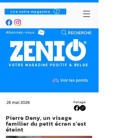
Lire notre magazine
RECHERCHE
Abonnez-vous
VOTRE MAGAZINE POSITIF & BELGE
Voir les points
26 mai 2026
Partager
Pierre Deny, un visage
familier du petit écran s’est
éteint