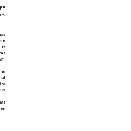
qui
ses
us 
ur 
ux 
es 
i, 
me 
al 
si 
er 
is 
en 