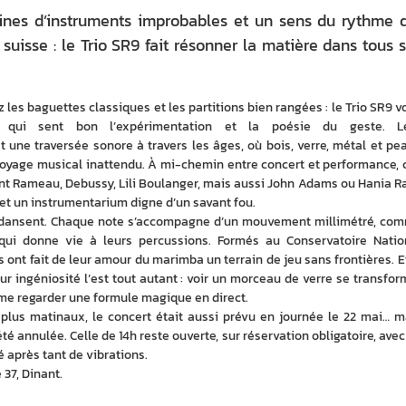
aines d’instruments improbables et un sens du rythme 
 suisse : le Trio SR9 fait résonner la matière dans tous 
 les baguettes classiques et les partitions bien rangées : le Trio SR9 vo
qui sent bon l’expérimentation et la poésie du geste. Le
ne traversée sonore à travers les âges, où bois, verre, métal et pea
oyage musical inattendu. À mi-chemin entre concert et performance, c
ent Rameau, Debussy, Lili Boulanger, mais aussi John Adams ou Hania Ran
t un instrumentarium digne d’un savant fou.
ils dansent. Chaque note s’accompagne d’un mouvement millimétré, com
qui donne vie à leurs percussions. Formés au Conservatoire Nation
 ont fait de leur amour du marimba un terrain de jeu sans frontières. Et 
eur ingéniosité l’est tout autant : voir un morceau de verre se transform
me regarder une formule magique en direct.
 plus matinaux, le concert était aussi prévu en journée le 22 mai… ma
té annulée. Celle de 14h reste ouverte, sur réservation obligatoire, avec 
é après tant de vibrations.
 37, Dinant.