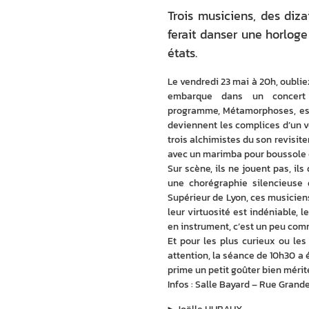
Trois musiciens, des diz
ferait danser une horloge
états.
Le vendredi 23 mai à 20h, oubliez
embarque dans un concert 
programme, Métamorphoses, est u
deviennent les complices d’un v
trois alchimistes du son revisit
avec un marimba pour boussole e
Sur scène, ils ne jouent pas, 
une chorégraphie silencieuse 
Supérieur de Lyon, ces musiciens
leur virtuosité est indéniable, l
en instrument, c’est un peu com
Et pour les plus curieux ou les
attention, la séance de 10h30 a é
prime un petit goûter bien mérit
Infos : Salle Bayard – Rue Grande