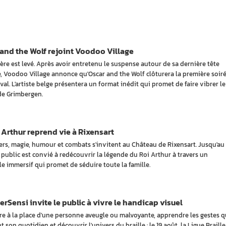
and the Wolf rejoint Voodoo Village
ère est levé. Après avoir entretenu le suspense autour de sa dernière tête
he, Voodoo Village annonce qu'Oscar and the Wolf clôturera la première soir
val. L'artiste belge présentera un format inédit qui promet de faire vibrer le
de Grimbergen.
 Arthur reprend vie à Rixensart
ers, magie, humour et combats s'invitent au Château de Rixensart. Jusqu'au
e public est convié à redécouvrir la légende du Roi Arthur à travers un
le immersif qui promet de séduire toute la famille.
Sensi invite le public à vivre le handicap visuel
re à la place d'une personne aveugle ou malvoyante, apprendre les gestes q
nt son quotidien et découvrir l'univers du braille : le 19 août, la Ligue Braille