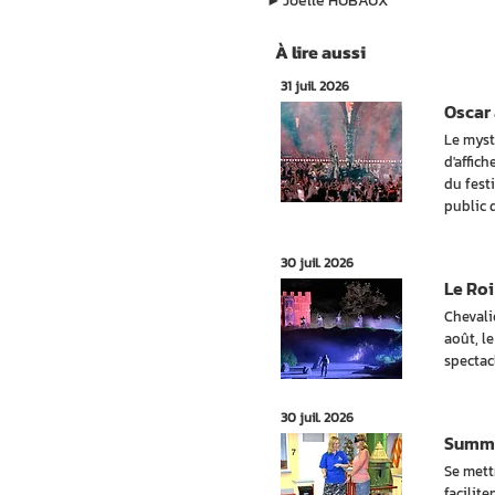
▶︎
Joëlle HUBAUX
À lire aussi
31 juil. 2026
Oscar 
Le myst
d'affic
du festi
public 
30 juil. 2026
Le Roi
Chevali
août, l
spectac
30 juil. 2026
Summer
Se mett
facilite