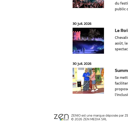
du festi
public 
30 juil. 2026
Le Roi
Chevali
août, l
spectac
30 juil. 2026
Summer
Se mett
facilite
propose
l'inclus
ZENIO est une marque déposée par Z
© 2026 ZEN MEDIA SRL