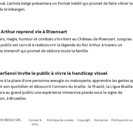
val. L'artiste belge présentera un format inédit qui promet de faire vibrer le
de Grimbergen.
 Arthur reprend vie à Rixensart
ers, magie, humour et combats s'invitent au Château de Rixensart. Jusqu'au
e public est convié à redécouvrir la légende du Roi Arthur à travers un
le immersif qui promet de séduire toute la famille.
Sensi invite le public à vivre le handicap visuel
re à la place d'une personne aveugle ou malvoyante, apprendre les gestes q
nt son quotidien et découvrir l'univers du braille : le 19 août, la Ligue Braille
ra au grand public une expérience immersive placée sous le signe de
ion, à Bruxelles.
EN MEDIA SRL.
Contact &
Politique de cookies
Copyright
Disclaimer
Politique de vie
Infos