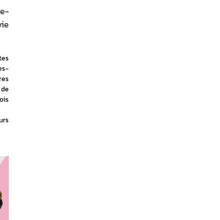
re-
ie
es 
es-
es 
de 
is 
rs 