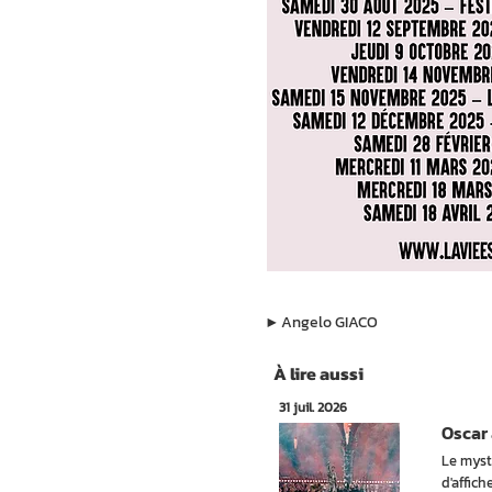
▶︎
Angelo GIACO
À lire aussi
31 juil. 2026
Oscar 
Le myst
d'affic