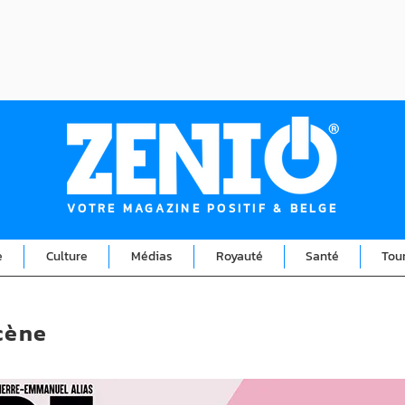
VOTRE MAGAZINE POSITIF & BELGE
e
Culture
Médias
Royauté
Santé
Tou
scène