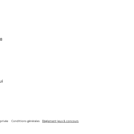
 8
ui
 privée
Conditions générales
Règlement jeux & concours