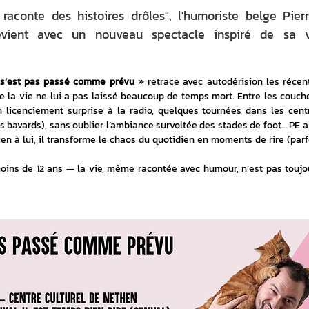
aconte des histoires drôles", l'humoriste belge Pier
evient avec un nouveau spectacle inspiré de sa v
 s’est pas passé comme prévu »
 retrace avec autodérision les récent
e la vie ne lui a pas laissé beaucoup de temps mort. Entre les couch
n licenciement surprise à la radio, quelques tournées dans les centr
rès bavards), sans oublier l’ambiance survoltée des stades de foot… PE a 
ien à lui, il transforme le chaos du quotidien en moments de rire (parfo
oins de 12 ans — la vie, même racontée avec humour, n’est pas toujou