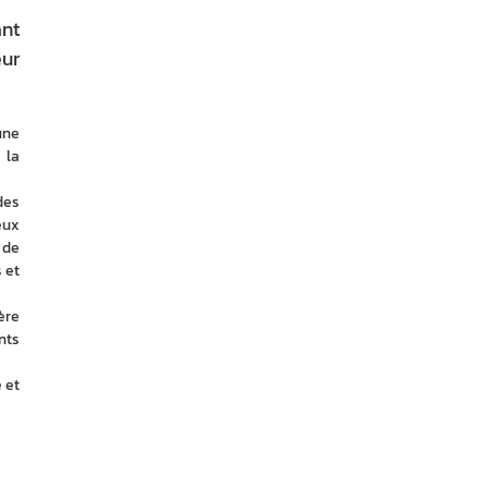
ant
eur
ne 
la 
es 
ux 
de 
et 
re 
ts 
et 