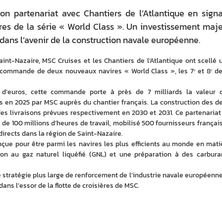
n partenariat avec Chantiers de l’Atlantique en sign
es de la série « World Class ». Un investissement maj
 dans l’avenir de la construction navale européenne.
int-Nazaire, MSC Cruises et les Chantiers de l’Atlantique ont scellé u
ommande de deux nouveaux navires « World Class », les 7ᵉ et 8ᵉ de 
 d’euros, cette commande porte à près de 7 milliards la valeur d
 en 2025 par MSC auprès du chantier français. La construction des de
es livraisons prévues respectivement en 2030 et 2031. Ce partenariat 
de 100 millions d’heures de travail, mobilisé 500 fournisseurs français 
irects dans la région de Saint-Nazaire. 
nçue pour être parmi les navires les plus efficients au monde en matiè
on au gaz naturel liquéfié (GNL) et une préparation à des carburan
 stratégie plus large de renforcement de l’industrie navale européenne 
dans l’essor de la flotte de croisières de MSC. 