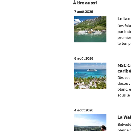
À lire aussi
7 août 2026
Le lac
Des fal
par bate
premier
le temp
6 août 2026
MSC Cr
carib
Dès cet
découvr
blanc, 
sous le
4 août 2026
La Wal
Belvédè
pleine 