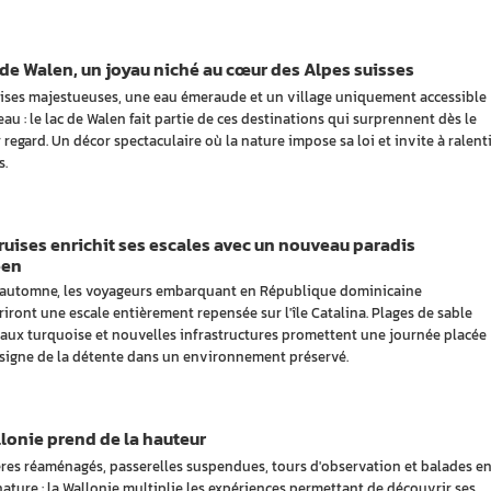
 de Walen, un joyau niché au cœur des Alpes suisses
aises majestueuses, une eau émeraude et un village uniquement accessible
au : le lac de Walen fait partie de ces destinations qui surprennent dès le
 regard. Un décor spectaculaire où la nature impose sa loi et invite à ralenti
s.
uises enrichit ses escales avec un nouveau paradis
éen
 automne, les voyageurs embarquant en République dominicaine
iront une escale entièrement repensée sur l'île Catalina. Plages de sable
eaux turquoise et nouvelles infrastructures promettent une journée placée
 signe de la détente dans un environnement préservé.
lonie prend de la hauteur
res réaménagés, passerelles suspendues, tours d'observation et balades e
nature : la Wallonie multiplie les expériences permettant de découvrir ses