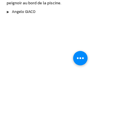
peignoir au bord de la piscine.
▶︎
Angelo GIACO
À lire aussi
6 août 2026
Une Belge pressentie pour le jury du
Meilleur Pâtissier
Peu connue du public francophone, Regula
Ysewijn fait pourtant partie des grandes