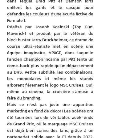
dans lequel Brad Pitt et Damson Idris 
enfilent les gants et le casque pour 
défendre les couleurs d’une écurie fictive de 
Formule 1.
Réalisé par Joseph Kosinski (Top Gun: 
Maverick) et produit par le vétéran du 
blockbuster Jerry Bruckheimer, ce drame de 
course ultra-réaliste met en scène une 
équipe imaginaire, APXGP, dans laquelle 
l’ancien champion incarné par Pitt tente un 
come-back plus rapide qu’un dépassement 
au DRS. Petite subtilité, les combinaisons, 
les monoplaces et même les stands 
arborent fièrement le logo MSC Cruises. Oui, 
même au cinéma, la croisière s’amuse à 
faire du branding.
Mais ce n’est pas juste une apparition 
marketing en fond de décor ! Les scènes ont 
été tournées lors de véritables week-ends 
de Grand Prix, où le marquage MSC Cruises 
est déjà bien connu des fans, grâce à un 
partenariat solide avec la F1 depuis 2022. 