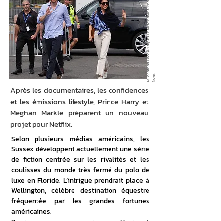
©
J
o
a
t
h
a
n
B
r
a
d
y
/
E
m
pi
c
s
E
n
t
e
r
t
ai
n
m
e
n
t
/
P
h
o
t
o
N
e
w
n
s
Après les documentaires, les confidences
et les émissions lifestyle, Prince Harry et
Meghan Markle préparent un nouveau
projet pour Netflix.
Selon plusieurs médias américains, les 
Sussex développent actuellement une série 
de fiction centrée sur les rivalités et les 
coulisses du monde très fermé du polo de 
luxe en Floride. L’intrigue prendrait place à 
Wellington, célèbre destination équestre 
fréquentée par les grandes fortunes 
américaines. 