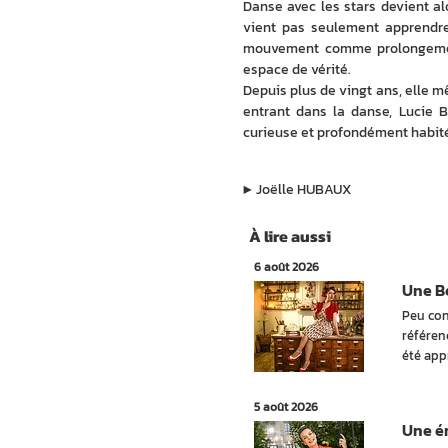
Danse avec les stars devient al
vient pas seulement apprendre
mouvement comme prolongement
espace de vérité.
Depuis plus de vingt ans, elle m
entrant dans la danse, Lucie B
curieuse et profondément habité
▶︎
Joëlle HUBAUX
À lire aussi
6 août 2026
Une Be
Peu con
référen
été app
5 août 2026
Une ém