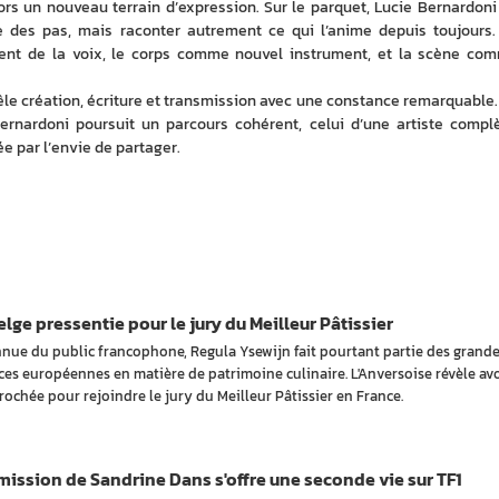
ors un nouveau terrain d’expression. Sur le parquet, Lucie Bernardoni 
 des pas, mais raconter autrement ce qui l’anime depuis toujours. 
 de la voix, le corps comme nouvel instrument, et la scène com
êle création, écriture et transmission avec une constance remarquable. 
ernardoni poursuit un parcours cohérent, celui d’une artiste complèt
e par l’envie de partager.
lge pressentie pour le jury du Meilleur Pâtissier
nue du public francophone, Regula Ysewijn fait pourtant partie des grand
ces européennes en matière de patrimoine culinaire. L'Anversoise révèle avo
rochée pour rejoindre le jury du Meilleur Pâtissier en France.
ission de Sandrine Dans s'offre une seconde vie sur TF1