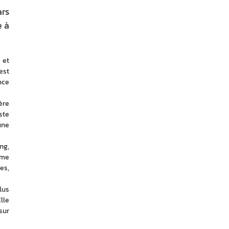
ars
e à
et 
st 
ce 
re 
te 
ne 
g, 
me 
s, 
us 
le 
ur 