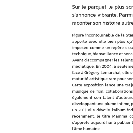
Sur le parquet le plus sc
s’annonce vibrante. Parmi
raconter son histoire autr
Figure incontournable de la Star
apporte avec elle bien plus qu’
imposée comme un repère essenti
technique, bienveillance et sens 
Avant d’accompagner les talents
médiatique. En 2004, à seulemen
face à Grégory Lemarchal, elle sé
maturité artistique rare pour so
Cette exposition lance une traje
musique de film, collaborations 
également son talent d’auteure
développant une plume intime, p
En 2011, elle dévoile l’album i
récemment, le titre Mamma con
s’apprête aujourd’hui à publier 
l’âme humaine.