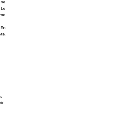
ne 
Le 
me 
En 
e, 
es
ir