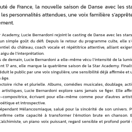
ruté de France, la nouvelle saison de Danse avec les st
 les personnalités attendues, une voix familière s’apprêt
ement.
 Academy, Lucie Bernardoni rejoint le casting de Danse avec les stars 
un simple goût du défi. Depuis le retour du programme culte, elle s’e
el du château, coach vocale et répétitrice attentive, alliant exigen
aigu de l’interprétation.
 de demain, Lucie Bernardoni a elle-même vécu l’intensité de la lumiè
t 17 ans, elle marque la quatrième saison de la Star Academy. Finalis
duit le public par une voix singulière, une sensibilité déjà affirmée et u
n âge.
ctoire riche et plurielle. Albums, comédies musicales, doublage, actin
artistiques, Lucie Bernardoni explore sans jamais se figer. Elle affir
-compositrice, écrivant pour elle-même comme pour d’autres artiste
oétique et introspective.
ndépendant Mélancosmiaque, salué pour la sincérité de son univers. Pl
firme cette capacité à transformer l’émotion brute en chanson. El
L’alchimiste, un piano voix puissant, regard sensible et profond porté s