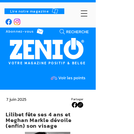
Lire notre magazine
RECHERCHE
Abonnez-vous
VOTRE MAGAZINE POSITIF & BELGE
Voir les points
7 juin 2025
Partager
Lilibet fête ses 4 ans et
Meghan Markle dévoile
(enfin) son visage