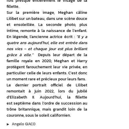
fois presque entièrement le visage de la 
fillette.
Sur la première image, Meghan câline 
Lilibet sur un bateau, dans une scène douce 
et ensoleillée. La seconde photo, plus 
intime, remonte à la naissance de l’enfant. 
En légende, l’ancienne actrice écrit : 
“Il y a 
quatre ans aujourd’hui, elle est entrée dans 
nos vies – et chaque jour est plus brillant 
grâce à elle.”
  Depuis leur départ de la 
famille royale en 2020, Meghan et Harry 
protègent farouchement leur vie privée, en 
particulier celle de leurs enfants. C’est donc 
un moment rare et précieux pour leurs fans.
Le dernier portrait officiel de Lilibet 
remontait à juin 2022, lors du jubilé 
d’Elizabeth II. Aujourd’hui, la fillette 
est septième dans l’ordre de succession au 
trône britannique, mais grandit loin de la 
couronne, sous le soleil californien.
▶︎
Angelo GIACO