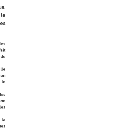
ue,
 le
les
es 
it 
de 
le 
on 
le 
es 
ne 
es 
la 
es 