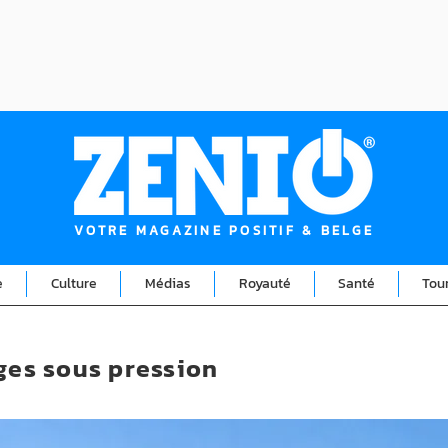
VOTRE MAGAZINE POSITIF & BELGE
e
Culture
Médias
Royauté
Santé
Tou
lges sous pression