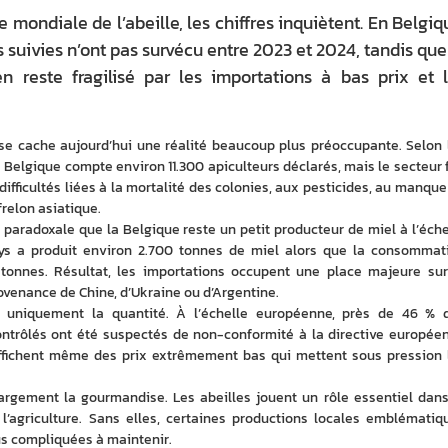
 mondiale de l’abeille, les chiffres inquiètent. En Belgiq
es suivies n’ont pas survécu entre 2023 et 2024, tandis que
 reste fragilisé par les importations à bas prix et 
se cache aujourd’hui une réalité beaucoup plus préoccupante. Selon l
 Belgique compte environ 11.300 apiculteurs déclarés, mais le secteur fa
ifficultés liées à la mortalité des colonies, aux pesticides, au manque 
 frelon asiatique.
s paradoxale que la Belgique reste un petit producteur de miel à l’échel
ys a produit environ 2.700 tonnes de miel alors que la consommati
tonnes. Résultat, les importations occupent une place majeure sur 
venance de Chine, d’Ukraine ou d’Argentine.
uniquement la quantité. À l’échelle européenne, près de 46 % d
ontrôlés ont été suspectés de non-conformité à la directive européen
 affichent même des prix extrêmement bas qui mettent sous pression l
argement la gourmandise. Les abeilles jouent un rôle essentiel dans 
t l’agriculture. Sans elles, certaines productions locales emblématiqu
us compliquées à maintenir.