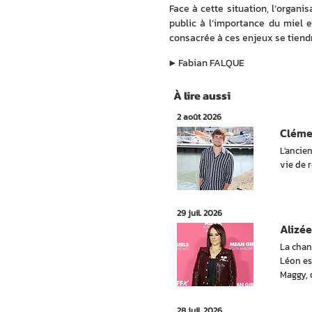
Face à cette situation, l’organ
public à l’importance du miel e
consacrée à ces enjeux se tiendra
▶︎
Fabian FALQUE
À lire aussi
2 août 2026
Cléme
L'ancie
vie de r
29 juil. 2026
Alizée
La chan
Léon es
Maggy, 
28 juil. 2026