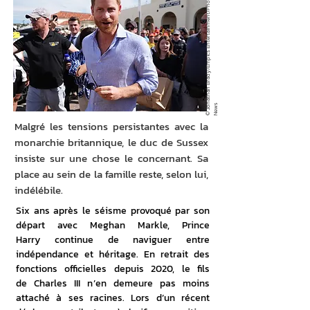
©
J
o
a
t
h
a
n
B
r
a
d
y
/
E
m
pi
c
s
E
n
t
e
r
t
ai
n
m
e
n
t
/
P
h
o
t
o
N
e
w
n
s
Malgré les tensions persistantes avec la
monarchie britannique, le duc de Sussex
insiste sur une chose le concernant. Sa
place au sein de la famille reste, selon lui,
indélébile.
Six ans après le séisme provoqué par son 
départ avec Meghan Markle, Prince 
Harry continue de naviguer entre 
indépendance et héritage. En retrait des 
fonctions officielles depuis 2020, le fils 
de Charles III n’en demeure pas moins 
attaché à ses racines. Lors d’un récent 