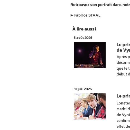
Retrouvez son portrait dans not
▶︎
Fabrice STAAL
À lire aussi
5 août 2026
Le pr
de Vy
Après p
désorma
que le 
début d
31 juil. 2026
Le pr
Longtem
Mathild
de Vynt
confirm
effet de