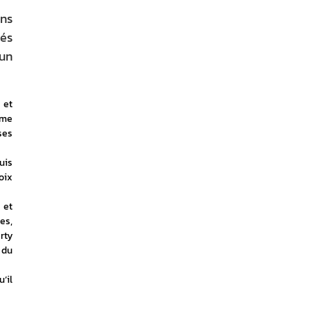
ans
hés
 un
et 
me 
es 
is 
ix 
 et 
s, 
ty 
du 
il 