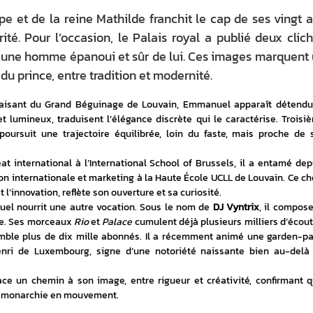
pe et de la reine Mathilde franchit le cap de ses vingt 
ité. Pour l’occasion, le Palais royal a publié deux clic
jeune homme épanoui et sûr de lui. Ces images marquent
du prince, entre tradition et modernité.
aisant du Grand Béguinage de Louvain, Emmanuel apparaît détendu 
et lumineux, traduisent l’élégance discrète qui le caractérise. Troisiè
poursuit une trajectoire équilibrée, loin du faste, mais proche de s
 international à l’International School of Brussels, il a entamé depu
n internationale et marketing à la Haute École UCLL de Louvain. Ce cho
 l’innovation, reflète son ouverture et sa curiosité.
el nourrit une autre vocation. Sous le nom de 
DJ Vyntrix
, il compose
e. Ses morceaux 
Rio
 et 
Palace
 cumulent déjà plusieurs milliers d’écoute
ble plus de dix mille abonnés. Il a récemment animé une garden-par
nri de Luxembourg, signe d’une notoriété naissante bien au-delà 
ace un chemin à son image, entre rigueur et créativité, confirmant qu’
e monarchie en mouvement.