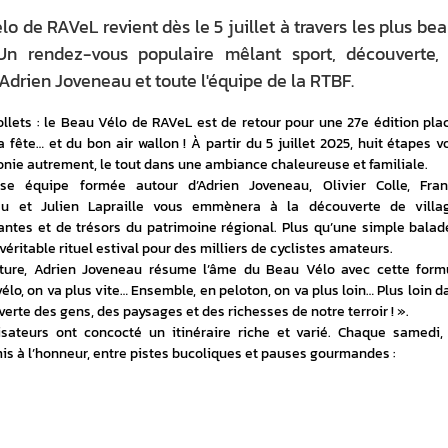
o de RAVeL revient dès le 5 juillet à travers les plus be
Un rendez-vous populaire mêlant sport, découverte,
Adrien Joveneau et toute l'équipe de la RTBF.
lets : le Beau Vélo de RAVeL est de retour pour une 27e édition plac
a fête… et du bon air wallon ! À partir du 5 juillet 2025, huit étapes vo
onie autrement, le tout dans une ambiance chaleureuse et familiale.
 équipe formée autour d’Adrien Joveneau, Olivier Colle, Franc
au et Julien Lapraille vous emmènera à la découverte de villag
antes et de trésors du patrimoine régional. Plus qu’une simple balade
éritable rituel estival pour des milliers de cyclistes amateurs.
ture, Adrien Joveneau résume l’âme du Beau Vélo avec cette formu
vélo, on va plus vite… Ensemble, en peloton, on va plus loin… Plus loin da
verte des gens, des paysages et des richesses de notre terroir ! ».
sateurs ont concocté un itinéraire riche et varié. Chaque samedi, 
is à l’honneur, entre pistes bucoliques et pauses gourmandes :