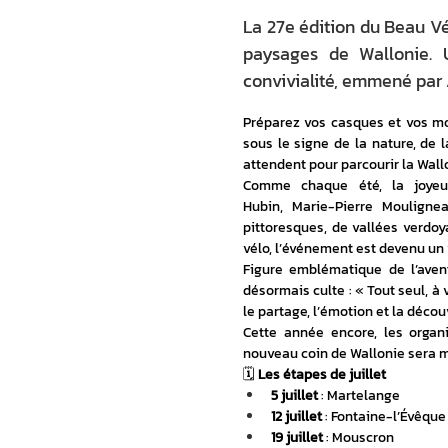
La 27e édition du Beau Vél
paysages de Wallonie. 
convivialité, emmené par 
Préparez vos casques et vos mol
sous le signe de la nature, de l
attendent pour parcourir la Wall
Comme chaque été, la joyeuse
Hubin, Marie-Pierre Mouligne
pittoresques, de vallées verdoy
vélo, l’événement est devenu un v
Figure emblématique de l’aven
désormais culte : « Tout seul, à 
le partage, l’émotion et la décou
Cette année encore, les organi
nouveau coin de Wallonie sera m
🗓️ 
Les étapes de juillet
5 juillet
 : Martelange
12 juillet
 : Fontaine-l’Évêque
19 juillet
 : Mouscron