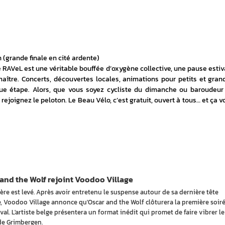
n (grande finale en cité ardente)
 RAVeL est une véritable bouffée d’oxygène collective, une pause estiva
tre. Concerts, découvertes locales, animations pour petits et grands
ue étape. Alors, que vous soyez cycliste du dimanche ou baroudeur 
rejoignez le peloton. Le Beau Vélo, c’est gratuit, ouvert à tous… et ça vo
and the Wolf rejoint Voodoo Village
ère est levé. Après avoir entretenu le suspense autour de sa dernière tête
he, Voodoo Village annonce qu'Oscar and the Wolf clôturera la première soir
val. L'artiste belge présentera un format inédit qui promet de faire vibrer le
de Grimbergen.