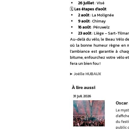
26 juillet
 : Visé
🗓️ 
Les étapes d’août
2 août
 : La Molignée
9 août
 : Chimay
16 août
 : Péruwelz
23 août
 : Liège – Sart-Tilma
Au-delà du vélo, le Beau Vélo de
où la bonne humeur règne en maî
l’ambiance est garantie à chaq
bitume, enfourchez votre vélo et 
fera un bien fou !
▶︎
Joëlle HUBAUX
À lire aussi
31 juil. 2026
Oscar 
Le myst
d'affic
du festi
public 