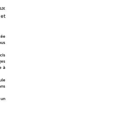
aux
 et
ée 
us 
is 
es 
 à 
le 
ns 
un 