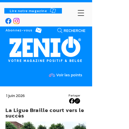
Lire notre magazine
RECHERCHE
Abonnez-vous
VOTRE MAGAZINE POSITIF & BELGE
Voir les points
1 juin 2026
Partager
La Ligue Braille court vers le
succès