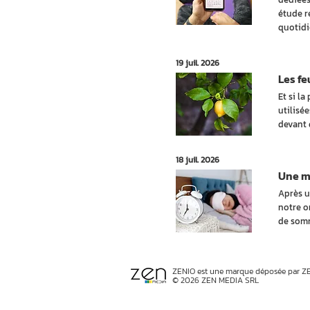
étude r
quotidi
19 juil. 2026
Les fe
Et si la
utilisée
devant 
18 juil. 2026
Une ma
Après u
notre o
de somm
ZENIO est une marque déposée par Z
© 2026 ZEN MEDIA SRL