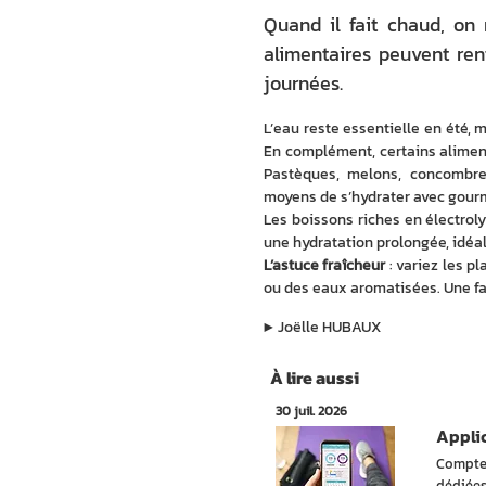
Quand il fait chaud, on 
alimentaires peuvent renf
journées.
L’eau reste essentielle en été, m
En complément, certains aliments
Pastèques, melons, concombres
moyens de s’hydrater avec gour
Les boissons riches en électrol
une hydratation prolongée, idéal
L’astuce fraîcheur
 : variez les p
ou des eaux aromatisées. Une faç
▶︎
Joëlle HUBAUX
À lire aussi
30 juil. 2026
Applic
Compter
dédiées