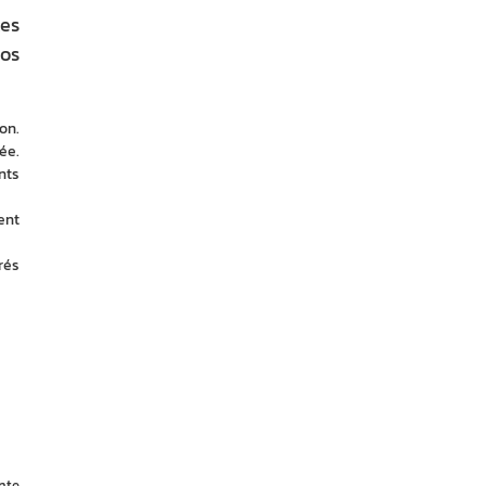
xes
nos
n. 
e. 
ts 
nt 
és 
nte