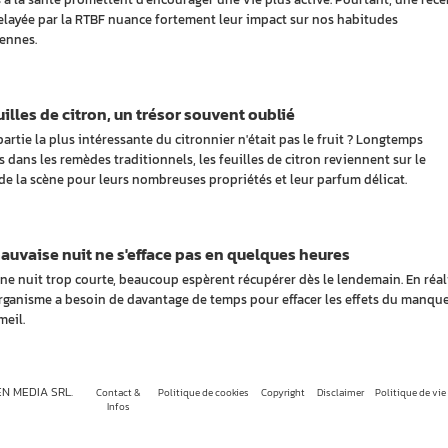
elayée par la RTBF nuance fortement leur impact sur nos habitudes
ennes.
uilles de citron, un trésor souvent oublié
 partie la plus intéressante du citronnier n'était pas le fruit ? Longtemps
s dans les remèdes traditionnels, les feuilles de citron reviennent sur le
de la scène pour leurs nombreuses propriétés et leur parfum délicat.
uvaise nuit ne s'efface pas en quelques heures
ne nuit trop courte, beaucoup espèrent récupérer dès le lendemain. En réali
rganisme a besoin de davantage de temps pour effacer les effets du manqu
eil.
EN MEDIA SRL.
Contact &
Politique de cookies
Copyright
Disclaimer
Politique de vie
Infos