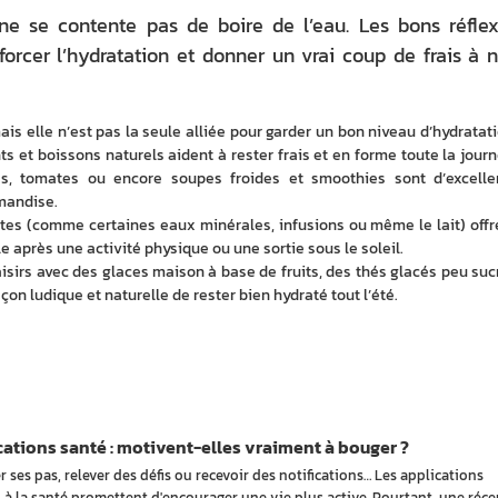
ne se contente pas de boire de l’eau. Les bons réfle
orcer l’hydratation et donner un vrai coup de frais à 
ais elle n’est pas la seule alliée pour garder un bon niveau d’hydratatio
 et boissons naturels aident à rester frais et en forme toute la journé
, tomates ou encore soupes froides et smoothies sont d’excellen
mandise.
ytes (comme certaines eaux minérales, infusions ou même le lait) offre
e après une activité physique ou une sortie sous le soleil.
laisirs avec des glaces maison à base de fruits, des thés glacés peu sucr
on ludique et naturelle de rester bien hydraté tout l’été.
ations santé : motivent-elles vraiment à bouger ?
 ses pas, relever des défis ou recevoir des notifications… Les applications
 à la santé promettent d'encourager une vie plus active. Pourtant, une réce