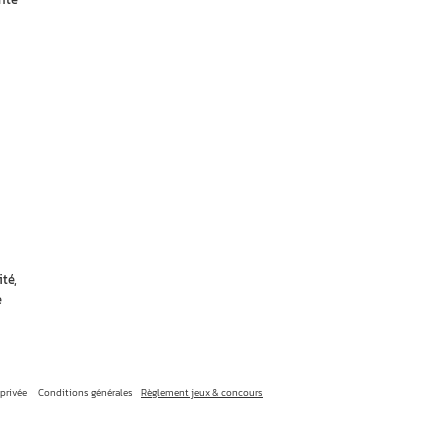
té,
e
 privée
Conditions générales
Règlement jeux & concours