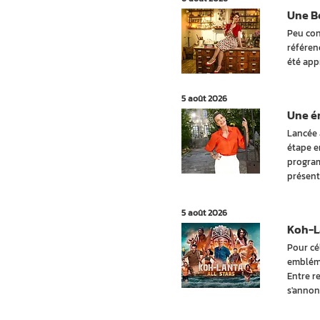
Une Be
Peu con
référen
été app
5 août 2026
Une ém
Lancée 
étape e
program
présent
5 août 2026
Koh-La
Pour cé
embléma
Entre r
s'annon