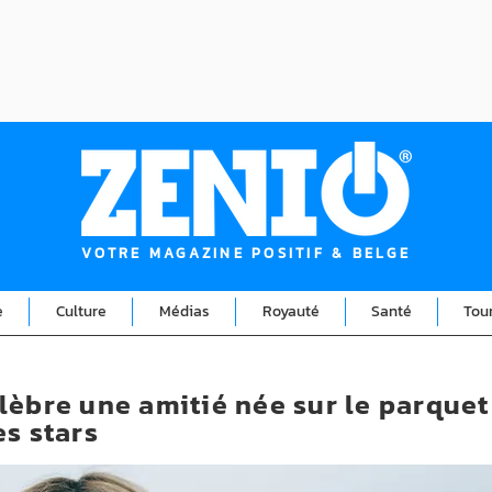
VOTRE MAGAZINE POSITIF & BELGE
e
Culture
Médias
Royauté
Santé
Tou
lèbre une amitié née sur le parquet
es stars