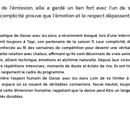
 l’émission, elle a gardé un lien fort avec l’un de 
 complicité prouve que l’émotion et le respect dépassent
atique de 
Danse avec les stars
, a récemment évoqué, lors d’une intervi
unit toujours à Tayc, son partenaire de la saison 11. Leur complicité, dé
renforcée au fil des semaines de compétition pour devenir une véritab
tte relation avec chaleur, affirmant qu’ils sont désormais de vrais amis
s, alliant technique, émotions et alchimie naturelle. Depuis leur victoir
re répétitions intensives, moments de doute et éclats de rire, ils ont tis
e largement le cadre du programme.
mière l’aspect humain de 
Danse avec les stars
. Loin de se limiter à 
n espace où se nouent de véritables connexions. Fauve Hautot, toujou
t cette dimension humaine, rappelant que la danse peut être un langa
tiés durables.