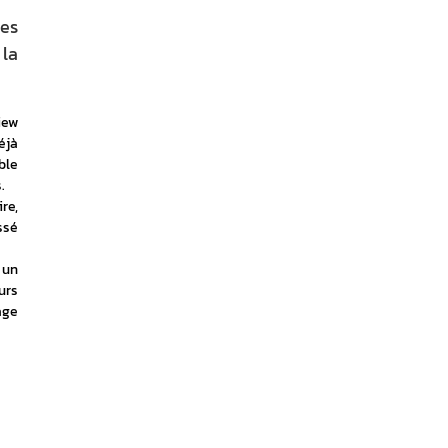
ses
 la
ew 
jà 
le 
.
e, 
sé 
un 
rs 
ge 