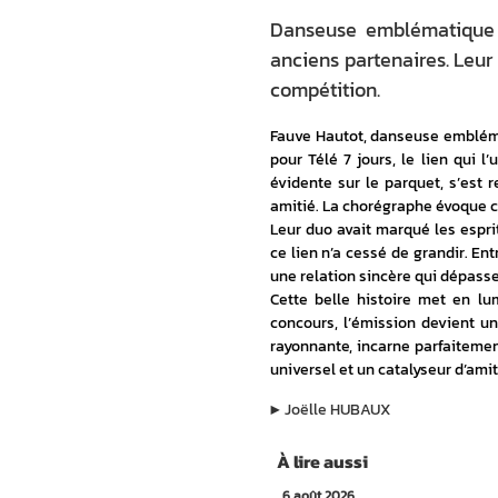
Danseuse emblématique de
anciens partenaires. Leur
compétition.
Fauve Hautot, danseuse emblém
pour Télé 7 jours, le lien qui l’
évidente sur le parquet, s’est 
amitié. La chorégraphe évoque ce
Leur duo avait marqué les esprit
ce lien n’a cessé de grandir. Ent
une relation sincère qui dépass
Cette belle histoire met en lu
concours, l’émission devient u
rayonnante, incarne parfaitemen
universel et un catalyseur d’ami
▶︎
Joëlle HUBAUX
À lire aussi
6 août 2026