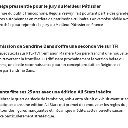
lge pressentie pour le jury du Meilleur Pâtissier
nue du public francophone, Regula Ysewijn fait pourtant partie des grand
ces européennes en matière de patrimoine culinaire. L'Anversoise révèle avo
rochée pour rejoindre le jury du Meilleur Pâtissier en France.
ission de Sandrine Dans s'offre une seconde vie sur TF1
avec succès sur RTL-TVI, l'émission Ma mère, ton père franchit une nouvelle
n traversant la frontière. TF1 diffusera prochainement la version belge du
me, une belle reconnaissance pour un concept produit en Belgique et
é par Sandrine Dans.
nta fête ses 25 ans avec une édition All Stars inédite
lébrer le quart de siècle de l'émission, Koh-Lanta réunit dix-huit aventurier
tiques dans une édition All Stars qui promet de renouveler les règles du j
etour des figures marquantes et mécanique inédite, cette nouvelle saison
ce particulièrement stratégique.