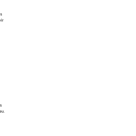
es
ir
s
eu.