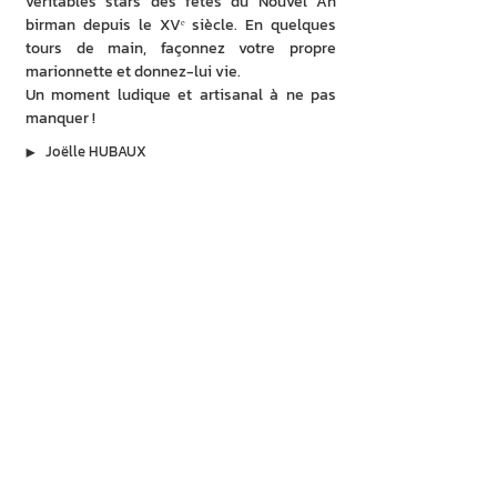
véritables stars des fêtes du Nouvel An 
birman depuis le XVᵉ siècle. En quelques 
tours de main, façonnez votre propre 
marionnette et donnez-lui vie.
Un moment ludique et artisanal à ne pas 
manquer !
▶︎
Joëlle HUBAUX