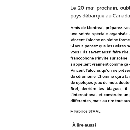
Le 20 mai prochain, oubl
pays débarque au Canada
Amis de Montréal, préparez-vous 
une soirée spéciale organisée 
Vincent Taloche en pleine forme
Si vous pensez que les Belges s
vous !  Ils savent aussi faire ri
francophone s’invite sur scène : 
s’appellent vraiment comme ça – 
Vincent Taloche, qu’on ne présen
de cérémonie. L’homme qui a fait
de quelques jeux de mots douteu
Bref, derrière les blagues, i
l’international, et construire u
différentes, mais au rire tout au
▶︎
Fabrice STAAL
À lire aussi