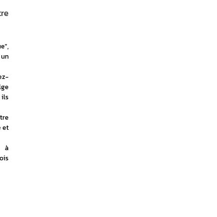
tre
", 
un 
ez-
ge 
ls 
re 
et 
 à 
is 