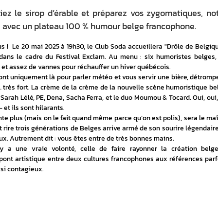
iez le sirop d’érable et préparez vos zygomatiques, no
 avec un plateau 100 % humour belge francophone.
!  Le 20 mai 2025 à 19h30, le Club Soda accueillera "Drôle de Belgique
dans le cadre du Festival Exclam. Au menu : six humoristes belges, 
 et assez de vannes pour réchauffer un hiver québécois.
ont uniquement là pour parler météo et vous servir une bière, détromp
re… très fort. La crème de la crème de la nouvelle scène humoristique bel
Sarah Lélé, PE, Dena, Sacha Ferra, et le duo Moumou & Tocard. Oui, oui, i
et ils sont hilarants.
te plus (mais on le fait quand même parce qu’on est polis), sera le maît
 rire trois générations de Belges arrive armé de son sourire légendaire 
x. Autrement dit : vous êtes entre de très bonnes mains.
l y a une vraie volonté, celle de faire rayonner la création belge
n pont artistique entre deux cultures francophones aux références parfo
ssi contagieux.