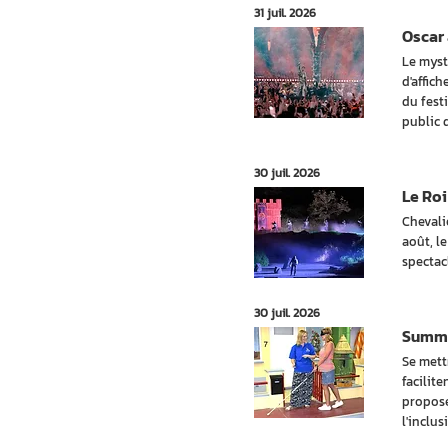
31 juil. 2026
Oscar 
Le myst
d'affic
du festi
public 
30 juil. 2026
Le Roi
Chevali
août, l
spectac
30 juil. 2026
Summer
Se mett
facilite
propose
l'inclus