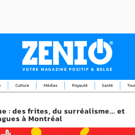
VOTRE MAGAZINE POSITIF & BELGE
e
Culture
Médias
Royauté
Santé
Tou
 : des frites, du surréalisme... et
agues à Montréal