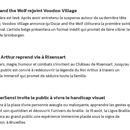
and the Wolf rejoint Voodoo Village
ère est levé. Après avoir entretenu le suspense autour de sa dernière tête
he, Voodoo Village annonce qu'Oscar and the Wolf clôturera la première soir
val. L'artiste belge présentera un format inédit qui promet de faire vibrer le
de Grimbergen.
 Arthur reprend vie à Rixensart
ers, magie, humour et combats s'invitent au Château de Rixensart. Jusqu'au
e public est convié à redécouvrir la légende du Roi Arthur à travers un
le immersif qui promet de séduire toute la famille.
Sensi invite le public à vivre le handicap visuel
re à la place d'une personne aveugle ou malvoyante, apprendre les gestes q
nt son quotidien et découvrir l'univers du braille : le 19 août, la Ligue Braille
ra au grand public une expérience immersive placée sous le signe de
ion, à Bruxelles.