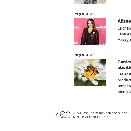
29 juil. 2026
Alizée
La chan
Léon es
Maggy, 
28 juil. 2026
Canicu
abeill
Les épi
product
tempéra
bien plu
ZENIO est une marque déposée par Z
© 2026 ZEN MEDIA SRL