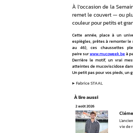
À l’occasion de la Semai
remet le couvert — ou plu
couleur pour petits et gra
Cette année, place à un unive
espiègles, prêtes à remonter le m
au 46), ces chaussettes pl
paire sur 
www.mucoweek.be
 à p
Derrière le motif, un vrai me
atteintes de mucoviscidose dans
Un petit pas pour vos pieds, un g
▶︎
Fabrice STAAL
À lire aussi
2 août 2026
Cléme
L'ancie
vie de r