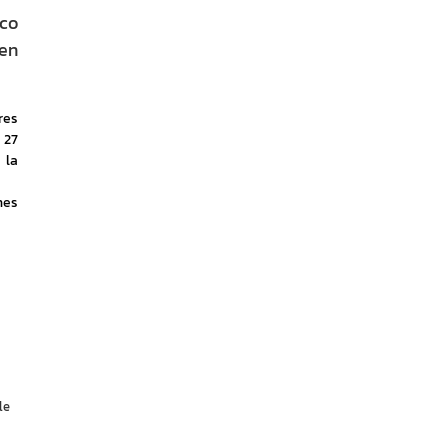
uco
 en
es 
27 
la 
es 
le