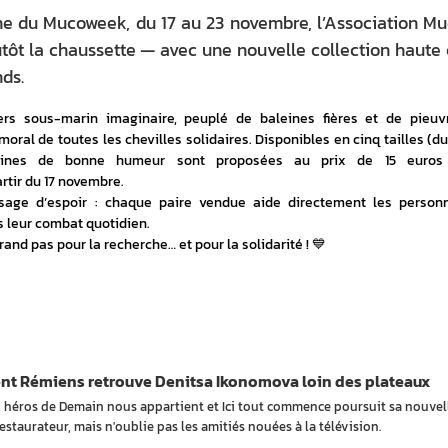
ne du Mucoweek, du 17 au 23 novembre, l’Association M
tôt la chaussette — avec une nouvelle collection haute
nds.
rs sous-marin imaginaire, peuplé de baleines fières et de pieuvr
oral de toutes les chevilles solidaires. Disponibles en cinq tailles (du 
eines de bonne humeur sont proposées au prix de 15 euros 
artir du 17 novembre.
ssage d’espoir : chaque paire vendue aide directement les personn
 leur combat quotidien.
rand pas pour la recherche… et pour la solidarité ! 💙
nt Rémiens retrouve Denitsa Ikonomova loin des plateaux
n héros de Demain nous appartient et Ici tout commence poursuit sa nouvel
estaurateur, mais n'oublie pas les amitiés nouées à la télévision.