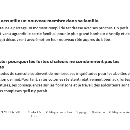
 accueille un nouveau membre dans sa famille
teuse a partagé un moment rempli de tendresse avec ses proches. Un petit
t venu agrandir le cercle familial, pour le plus grand bonheur d'Annily et de
qui découvrent avec émotion leur nouveau rôle auprès du bébé.
le : pourquoi les fortes chaleurs ne condamnent pas les
es
sodes de canicule soulèvent de nombreuses inquiétudes pour les abeilles et
ion de miel. Pourtant, si les colonies résistent relativement bien aux fortes
tures, les conséquences sur les floraisons et le travail des apiculteurs sont
s complexes qu'il n'y paraît.
EN MEDIA SRL.
Contact &
Politique de cookies
Copyright
Disclaimer
Politique de vie
Infos