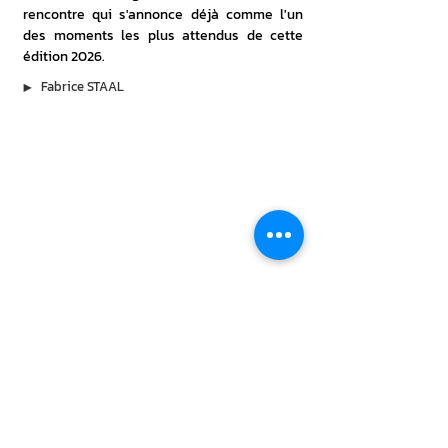
rencontre qui s'annonce déjà comme l'un 
des moments les plus attendus de cette 
édition 2026.
▶︎
Fabrice STAAL
À lire aussi
7 août 2026
Michel Dejeneffe, le papa de Tatayet,