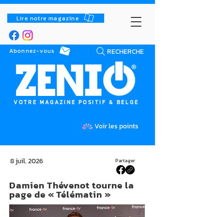
Lire notre magazine
RECHERCHE
Abonnez-vous
VOTRE MAGAZINE POSITIF & BELGE
Voir les points
8 juil. 2026
Partager
Damien Thévenot tourne la
page de « Télématin »