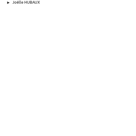
▶︎
Joëlle HUBAUX