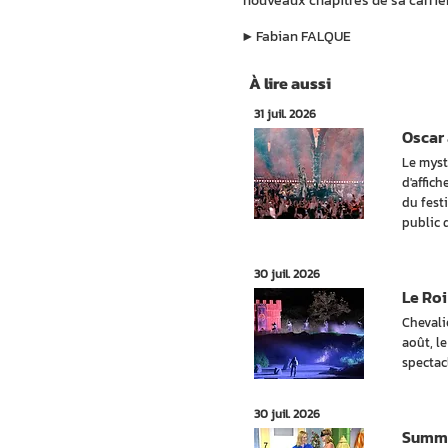
nouveaux chapitres de sa carrièr
▶︎
Fabian FALQUE
À lire aussi
31 juil. 2026
Oscar 
Le myst
d'affic
du festi
public 
30 juil. 2026
Le Roi
Chevali
août, l
spectac
30 juil. 2026
Summer