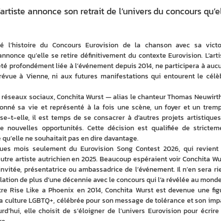
artiste annonce son retrait de l’univers du concours qu’e
 l’histoire du Concours Eurovision de la chanson avec sa victoi
nonce qu’elle se retire définitivement du contexte Eurovision. L’artis
 été profondément liée à l’événement depuis 2014, ne participera à aucu
 prévue à Vienne, ni aux futures manifestations qui entourent le célèb
 réseaux sociaux, Conchita Wurst — alias le chanteur Thomas Neuwirth
onné sa vie et représenté à la fois une scène, un foyer et un trempl
e-t-elle, il est temps de se consacrer à d’autres projets artistiques 
e nouvelles opportunités. Cette décision est qualifiée de stricteme
ré qu’elle ne souhaitait pas en dire davantage. 
ques mois seulement du Eurovision Song Contest 2026, qui revient 
autre artiste autrichien en 2025. Beaucoup espéraient voir Conchita Wur
invitée, présentatrice ou ambassadrice de l’événement. Il n’en sera rien
elation de plus d’une décennie avec le concours qui l’a révélée au monde
tre Rise Like a Phoenix en 2014, Conchita Wurst est devenue une figu
la culture LGBTQ+, célébrée pour son message de tolérance et son impa
d’hui, elle choisit de s’éloigner de l’univers Eurovision pour écrire 