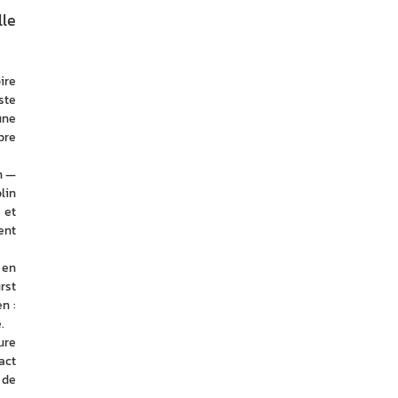
lle
re 
te 
ne 
re 
 — 
in 
et 
nt 
en 
st 
 : 
. 
re 
ct 
de 