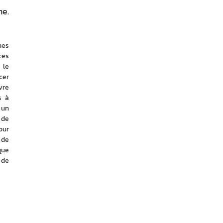
me.
es 
es 
le 
er 
re 
 à 
un 
de 
ur 
de 
ue 
de 