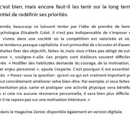
c’est bien, mais encore faut-il les tenir sur le long ter
ntiel de redéfinir ses priorités.
 année, beaucoup se laissent tenter par l'idée de prendre de bonn
sychologue Elisabeth Culot, il n'est pas indispensable de s'imposer c
vivons dans une société où la compétition est valorisée et où 
tendance presque capitaliste. Il est primordial de s’écouter et d’avanc
aitez fixer des objectifs, faites-le, mais vous n’êtes pas obligé de suiv
e », souligne-t-elle. Ces projets sont d’ailleurs souvent difficiles
nnée. « Modifier des habitudes demande du courage, de la motivation, 
éel enjeu personnel », ajoute l’experte. C’est pourquoi il est essentiel 
tés. « Posez-vous la question : qu’est-ce qui est vraiment important po
peut concrètement améliorer votre bien-être. Par exemple, si vous faites 
mentation plus saine et pratiquer une activité physique sera bénéfiq
si cela n’a aucune résonance personnelle, il sera bien plus difficile 
 il ne repose pas sur une motivation intérieure. »
le dans le magazine Zenior, disponible également en version digitale.