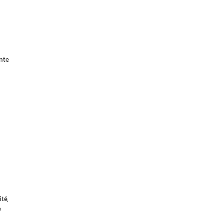
nte
té,
e