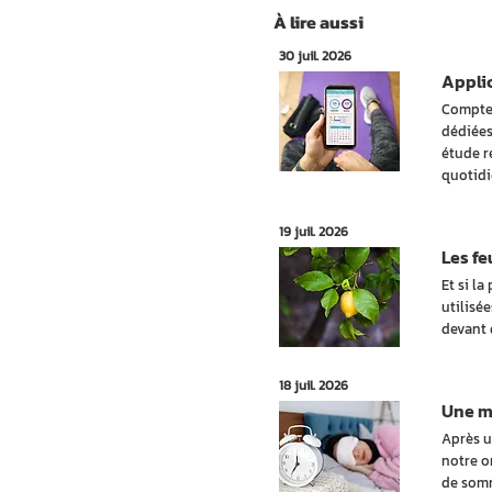
À lire aussi
30 juil. 2026
Applic
Compter
dédiées
étude r
quotidi
19 juil. 2026
Les fe
Et si la
utilisée
devant 
18 juil. 2026
Une ma
Après u
notre o
de somm