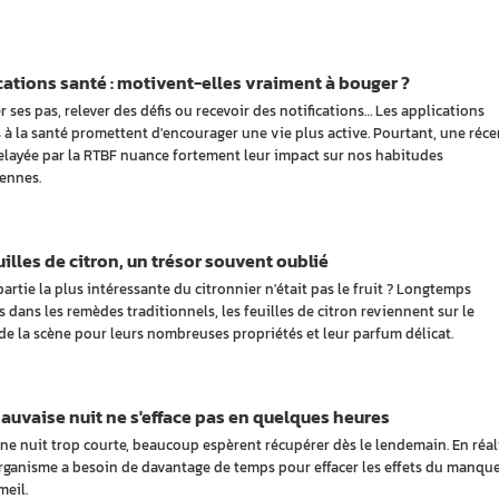
ations santé : motivent-elles vraiment à bouger ?
 ses pas, relever des défis ou recevoir des notifications… Les applications
 à la santé promettent d'encourager une vie plus active. Pourtant, une réce
elayée par la RTBF nuance fortement leur impact sur nos habitudes
ennes.
uilles de citron, un trésor souvent oublié
 partie la plus intéressante du citronnier n'était pas le fruit ? Longtemps
s dans les remèdes traditionnels, les feuilles de citron reviennent sur le
de la scène pour leurs nombreuses propriétés et leur parfum délicat.
uvaise nuit ne s'efface pas en quelques heures
ne nuit trop courte, beaucoup espèrent récupérer dès le lendemain. En réali
rganisme a besoin de davantage de temps pour effacer les effets du manqu
eil.