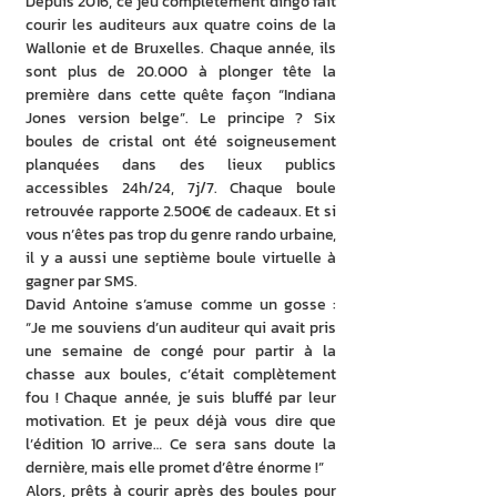
Depuis 2016, ce jeu complètement dingo fait 
courir les auditeurs aux quatre coins de la 
Wallonie et de Bruxelles. Chaque année, ils 
sont plus de 20.000 à plonger tête la 
première dans cette quête façon “Indiana 
Jones version belge”. Le principe ? Six 
boules de cristal ont été soigneusement 
planquées dans des lieux publics 
accessibles 24h/24, 7j/7. Chaque boule 
retrouvée rapporte 2.500€ de cadeaux. Et si 
vous n’êtes pas trop du genre rando urbaine, 
il y a aussi une septième boule virtuelle à 
gagner par SMS.
David Antoine s’amuse comme un gosse : 
“Je me souviens d’un auditeur qui avait pris 
une semaine de congé pour partir à la 
chasse aux boules, c’était complètement 
fou ! Chaque année, je suis bluffé par leur 
motivation. Et je peux déjà vous dire que 
l’édition 10 arrive… Ce sera sans doute la 
dernière, mais elle promet d’être énorme !”
Alors, prêts à courir après des boules pour 