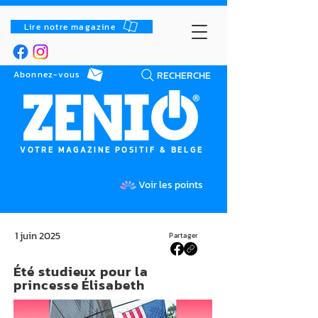
Lire notre magazine
RECHERCHE
Abonnez-vous
VOTRE MAGAZINE POSITIF & BELGE
Voir les points
1 juin 2025
Partager
Été studieux pour la
princesse Élisabeth