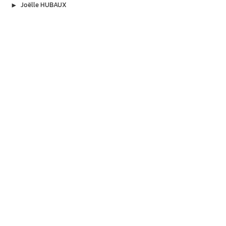
▶︎
Joëlle HUBAUX