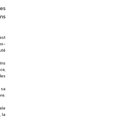
les
ons
st 
ex-
té 
ns 
e, 
es 
sa 
e. 
ale 
 la 