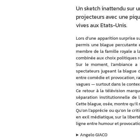
Un sketch inattendu sur u
projecteurs avec une piqu
vives aux Etats-Unis.
Lors d’une apparition surprise s
permis une blague percutante e
membre de la famille royale a la
combinée aux choix politiques r
Sur le moment, l’ambiance a b
spectateurs jugeant la blague d
entre comédie et provocation, r
vagues — surtout dans le context
Ce retour à la télévision marqu
séparation institutionnelle de 
Cette blague, osée, montre qu’il n
Qu’on l’apprécie ou qu’on le criti
en exil médiatique, sur la liberté
ligne entre humour et provocati
▶︎
Angelo GIACO