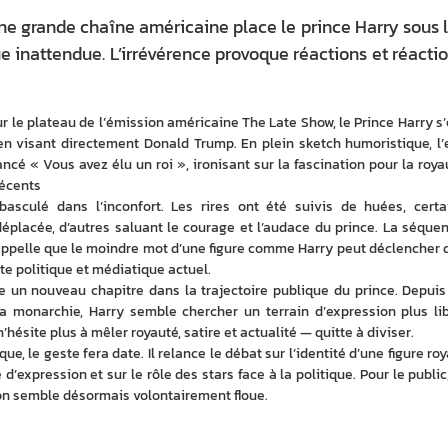
ne grande chaîne américaine place le prince Harry sous 
e inattendue. L’irrévérence provoque réactions et réacti
ur le plateau de l’émission américaine The Late Show, le Prince Harry s’e
n visant directement Donald Trump. En plein sketch humoristique, l’
ncé « Vous avez élu un roi », ironisant sur la fascination pour la royau
écents 
asculé dans l’inconfort. Les rires ont été suivis de huées, certai
éplacée, d’autres saluant le courage et l’audace du prince. La séquenc
appelle que le moindre mot d’une figure comme Harry peut déclencher d
e politique et médiatique actuel.
e un nouveau chapitre dans la trajectoire publique du prince. Depuis 
la monarchie, Harry semble chercher un terrain d’expression plus libr
’hésite plus à mêler royauté, satire et actualité — quitte à diviser.
que, le geste fera date. Il relance le débat sur l’identité d’une figure roy
 d’expression et sur le rôle des stars face à la politique. Pour le public,
on semble désormais volontairement floue.