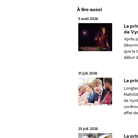
À lire aussi
5 août 2026
Le pr
de Vy
Après p
désorma
que le 
début d
31 juil. 2026
Le pr
Longtem
Mathild
de Vynt
confirm
effet de
23 juil. 2026
La pri