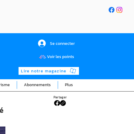
Se connecter
Voir les points
Lire notre magazine
risme
Abonnements
Plus
Partager
vé