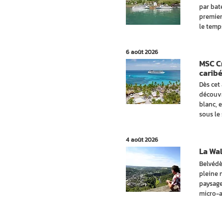
par bate
premier
le temp
6 août 2026
MSC Cr
carib
Dès cet
découvr
blanc, 
sous le
4 août 2026
La Wal
Belvédè
pleine 
paysage
micro-a