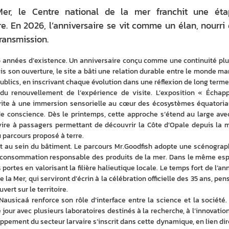
er, le Centre national de la mer franchit une éta
e. En 2026, l’anniversaire se vit comme un élan, nourri
transmission.
5 années d’existence. Un anniversaire conçu comme une continuité plut
is son ouverture, le site a bâti une relation durable entre le monde mari
publics, en inscrivant chaque évolution dans une réflexion de long terme
du renouvellement de l’expérience de visite. L’exposition « Échapp
nvite à une immersion sensorielle au cœur des écosystèmes équatoriau
e conscience. Dès le printemps, cette approche s’étend au large avec
ire à passagers permettant de découvrir la Côte d’Opale depuis la me
 parcours proposé à terre.
 au sein du bâtiment. Le parcours Mr.Goodfish adopte une scénograph
consommation responsable des produits de la mer. Dans le même espri
portes en valorisant la filière halieutique locale. Le temps fort de l’ann
de la Mer, qui serviront d’écrin à la célébration officielle des 35 ans, pen
rt sur le territoire.
Nausicaá renforce son rôle d’interface entre la science et la société. 
 jour avec plusieurs laboratoires destinés à la recherche, à l’innovation 
oppement du secteur larvaire s’inscrit dans cette dynamique, en lien dire