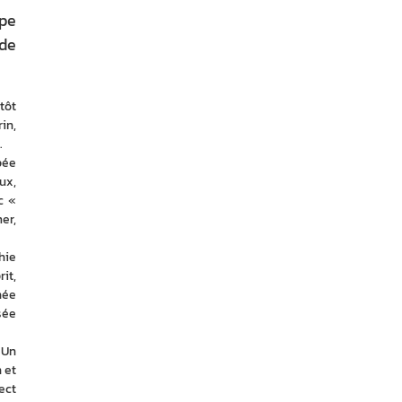
pe
 de
ôt 
n, 
.
ée 
x, 
 « 
r, 
ie 
t, 
ée 
sée 
Un 
et 
ct 