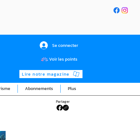
Se connecter
Voir les points
Lire notre magazine
risme
Abonnements
Plus
Partager
n