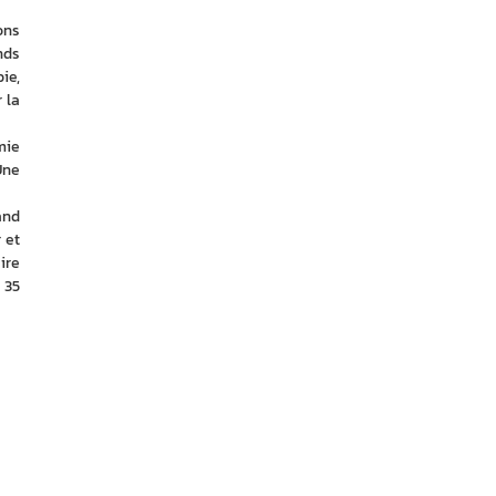
ns 
ds 
e, 
la 
ie 
ne 
nd 
et 
re 
35 