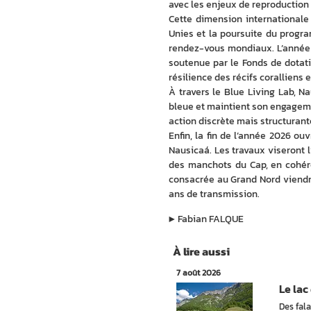
avec les enjeux de reproduction
Cette dimension internationale
Unies et la poursuite du progr
rendez-vous mondiaux. L’année 
soutenue par le Fonds de dotatio
résilience des récifs coralliens
À travers le Blue Living Lab, N
bleue et maintient son engageme
action discrète mais structurante
Enfin, la fin de l’année 2026 o
Nausicaá. Les travaux viseront l
des manchots du Cap, en cohére
consacrée au Grand Nord viendra
ans de transmission.
▶︎
Fabian FALQUE
À lire aussi
7 août 2026
Le lac
Des fal