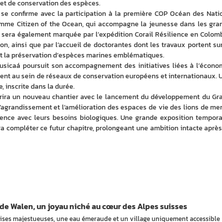
 et de conservation des espèces.
 se confirme avec la participation à la première COP Océan des Natio
amme Citizen of the Ocean, qui accompagne la jeunesse dans les gran
sera également marquée par l’expédition Corail Résilience en Colombi
n, ainsi que par l’accueil de doctorantes dont les travaux portent sur 
 et la préservation d’espèces marines emblématiques.
ausicaá poursuit son accompagnement des initiatives liées à l’économ
nt au sein de réseaux de conservation européens et internationaux. U
, inscrite dans la durée.
uvrira un nouveau chantier avec le lancement du développement du Gra
’agrandissement et l’amélioration des espaces de vie des lions de mer 
nce avec leurs besoins biologiques. Une grande exposition temporai
 compléter ce futur chapitre, prolongeant une ambition intacte après 
 de Walen, un joyau niché au cœur des Alpes suisses
aises majestueuses, une eau émeraude et un village uniquement accessible