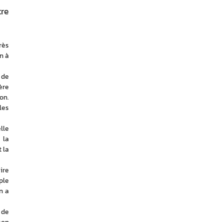
tre
ès 
 à 
de 
re 
n. 
es 
le 
la 
la 
re 
le 
 a 
de 