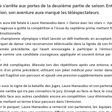
’arrête aux portes de la deuxième partie de saison. En
tion, son aventure aura marqué les téléspectateurs.
s aura été fatale à Laure Manaudou dans « Danse avec les stars ». Apr
 nageuse a quitté la compétition à l’issue du septième prime, mettant fin
’émotionnelle.
a championne olympique s’était lancée un défi inattendu en acceptant 
rquet de danse. Une reconversion télévisuelle dans la lignée de son frè
’année précédente, qui l’avait encouragée à participer à l’émissio
ée comme une candidate courageuse, appliquée et souvent émue par l
. 
 été compliquées. Blessée lors des répétitions après une entorse, el
ors d’un prime précédent, utilisant son joker médical pour rester dans 
ait fragilisé son parcours et ajouté une pression supplémentaire avant 
 sous le signe de la bataille des juges, Laure Manaudou et son partenai
une samba qui n’a pas convaincu le jury. Envoyé au face-à-face, le coup
ublic face aux autres candidats encore en compétition. Leur élimination
ée, mettant un terme à leur parcours dans l’émission. 
 le parquet, Laure Manaudou a remercié son partenaire, les équipes 