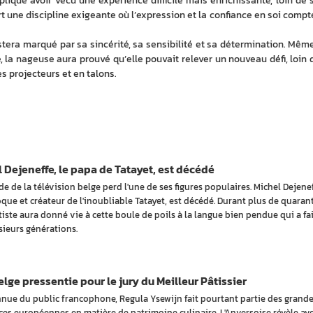
xpliqué avoir vécu une expérience difficile mais enrichissante, loin de s
rt une discipline exigeante où l’expression et la confiance en soi compte
era marqué par sa sincérité, sa sensibilité et sa détermination. Même 
le, la nageuse aura prouvé qu’elle pouvait relever un nouveau défi, loin d
s projecteurs et en talons.
 Dejeneffe, le papa de Tatayet, est décédé
e de la télévision belge perd l'une de ses figures populaires. Michel Dejenef
oque et créateur de l'inoubliable Tatayet, est décédé. Durant plus de quaran
rtiste aura donné vie à cette boule de poils à la langue bien pendue qui a fai
usieurs générations.
lge pressentie pour le jury du Meilleur Pâtissier
nue du public francophone, Regula Ysewijn fait pourtant partie des grand
ces européennes en matière de patrimoine culinaire. L'Anversoise révèle avo