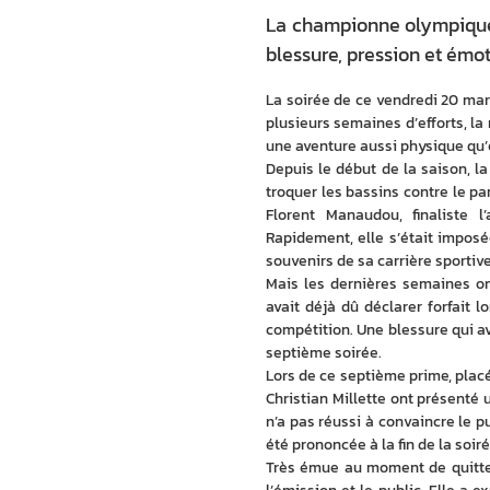
La championne olympique s
blessure, pression et émo
La soirée de ce vendredi 20 mar
plusieurs semaines d’efforts, la
une aventure aussi physique qu
Depuis le début de la saison, l
troquer les bassins contre le pa
Florent Manaudou, finaliste l
Rapidement, elle s’était impos
souvenirs de sa carrière sportive
Mais les dernières semaines ont
avait déjà dû déclarer forfait l
compétition. Une blessure qui av
septième soirée. 
Lors de ce septième prime, placé
Christian Millette ont présenté 
n’a pas réussi à convaincre le p
été prononcée à la fin de la soir
Très émue au moment de quitter