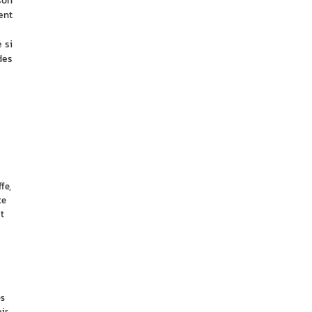
on 
nt 
si 
es 
fe,
te
t
es
ir