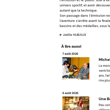
l’émission et le public. Elle a e
univers sportif, et avoir découve
autant que la technique.
Son passage dans l’émission rest
l’aventure s’arrête avant la fina
bassins et des médailles, sous le
▶︎
Joëlle HUBAUX
À lire aussi
7 août 2026
Michel
Le mond
ventril
ans, l'a
rire pl
6 août 2026
Une Be
Peu con
référen